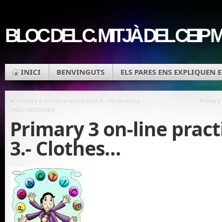
BLOC DEL C. MITJÀ DEL CEIP
INICI
BENVINGUTS
ELS PARES ENS EXPLIQUEN 
«
Primary 4 on-line practice! Unit-4.- I’m studying
Primary 
DAILY ROUTINES!
Primary 3 on-line practi
3.- Clothes…