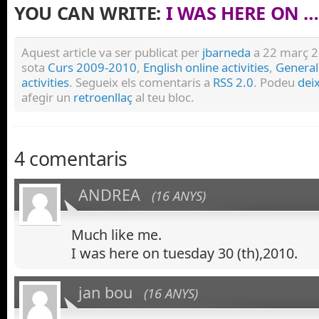
YOU CAN WRITE:
I WAS HERE ON 
Aquest article va ser publicat per
jbarneda
a 22 març 20
sota
Curs 2009-2010
,
English online activities
,
General
activities
. Segueix els comentaris a
RSS 2.0
. Podeu
dei
afegir un
retroenllaç
al teu bloc.
4 comentaris
ANDREA
(16 ANYS)
Much like me.
I was here on tuesday 30 (th),2010.
jan bou
(16 ANYS)