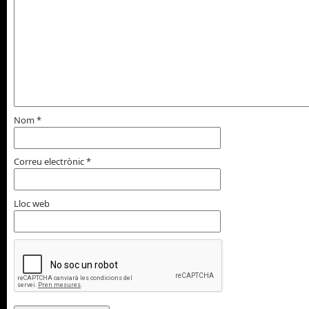
Nom
*
Correu electrònic
*
Lloc web