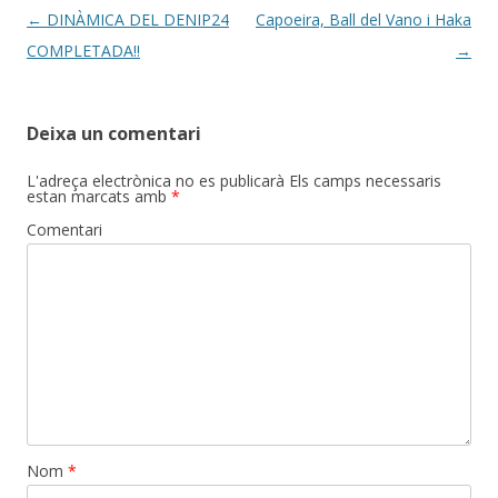
Post
←
DINÀMICA DEL DENIP24
Capoeira, Ball del Vano i Haka
navigation
COMPLETADA!!
→
Deixa un comentari
L'adreça electrònica no es publicarà
Els camps necessaris
estan marcats amb
*
Comentari
Nom
*