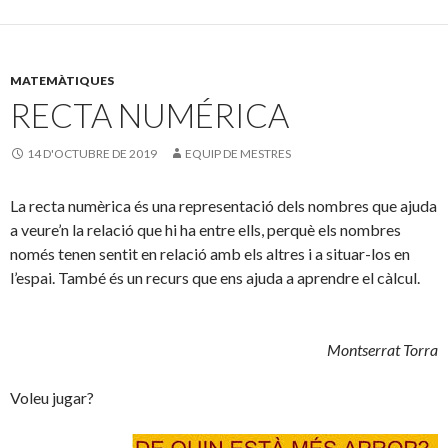
e
itt
m
b
er
p
o
ar
MATEMÀTIQUES
o
te
RECTA NUMÉRICA
k
ix
14 D'OCTUBRE DE 2019
EQUIP DE MESTRES
La recta numèrica és una representació dels nombres que ajuda
a veure’n la relació que hi ha entre ells, perquè els nombres
només tenen sentit en relació amb els altres i a situar-los en
l’espai. També és un recurs que ens ajuda a aprendre el càlcul.
Montserrat Torra
Voleu jugar?