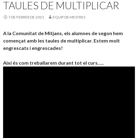
o
te
TAULES DE MULTIPLICAR
k
ix
7 DE FEBRER DE 2021
EQUIP DE MESTRES
A la Comunitat de Mitjans, els alumnes de segon hem
començat amb les taules de multiplicar. Estem molt
engrescats i engrescades!
Així és com treballarem durant tot el curs…..