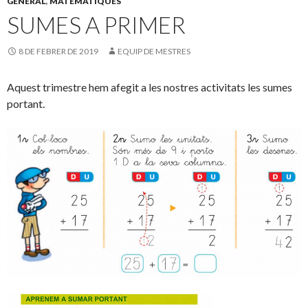
GENERAL
,
MATEMÀTIQUES
o
te
SUMES A PRIMER
k
ix
8 DE FEBRER DE 2019
EQUIP DE MESTRES
Aquest trimestre hem afegit a les nostres activitats les sumes
portant.