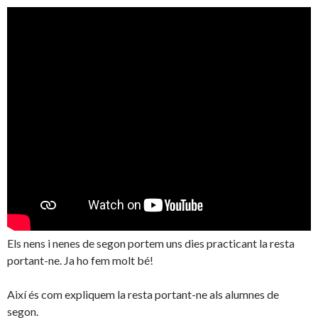
Els nens i nenes de segon portem uns dies practicant la resta
portant-ne. Ja ho fem molt bé!
Així és com expliquem la resta portant-ne als alumnes de
segon.