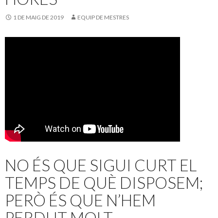
k
ix
1 DE MAIG DE 2019
EQUIP DE MESTRES
NO ÉS QUE SIGUI CURT EL
TEMPS DE QUÈ DISPOSEM;
PERÒ ÉS QUE N’HEM
PERDUT MOLT