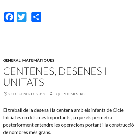
F
T
C
ac
w
o
e
itt
m
b
er
p
o
ar
GENERAL
,
MATEMÀTIQUES
o
te
CENTENES, DESENES I
k
ix
UNITATS
21 DE GENER DE 2019
EQUIP DE MESTRES
El treball de la desena i la centena amb els infants de Cicle
Inicial és un dels més importants, ja que els permetrà
posteriorment entendre les operacions portant i la construcció
de nombres més grans.