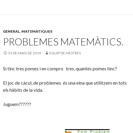
e
itt
m
b
er
p
o
ar
GENERAL
,
MATEMÀTIQUES
o
te
PROBLEMES MATEMÀTICS.
k
ix
31 DE MAIG DE 2019
EQUIP DE MESTRES
Si tinc tres pomes i en compro tres, quantes pomes tinc?
El joc de càcul, de problemes és una eina que utilitzem en tots
els hàbits de la vida.
Juguem??????