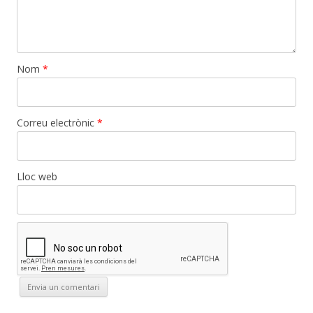
Nom
*
Correu electrònic
*
Lloc web