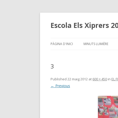
Escola Els Xiprers 2
PÀGINA D'INICI
MINUTS LUMIÈRE
3
Published
22 maig 2012
at
600 × 450
in
EL F
← Previous