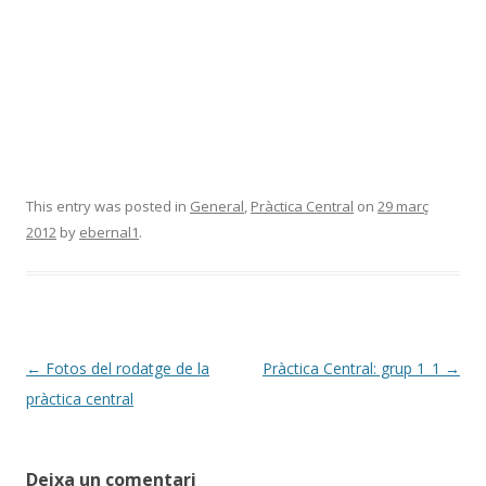
This entry was posted in
General
,
Pràctica Central
on
29 març
2012
by
ebernal1
.
Post
←
Fotos del rodatge de la
Pràctica Central: grup 1_1
→
navigation
pràctica central
Deixa un comentari