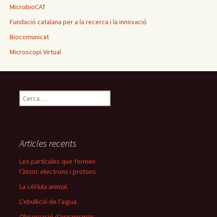
MicrobioCAT
Fundació catalana per a la recerca i la innovació
Biocomunicat
Microscopi Virtual
C
e
r
c
a
Articles recents
:
Les partícules que formen
l’àtom: electrons i protons
La cèl·lula animal.
L’ebullició de l’aigua.
Observació d’organismes