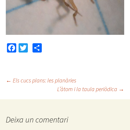
Fa
T
C
ce
wi
o
b
tt
m
o
er
p
←
Els cucs plans: les planàries
o
ar
L’àtom i la taula periòdica
→
Navegació
k
te
ix
pels
Deixa un comentari