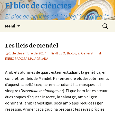
El bloc de ciències
El bloc de ciències del Col·legi Santa Maria
Vés
Cerca:
Menú
al
contingut
Les lleis de Mendel
1 de desembre de 2017
4t ESO
,
Biologia
,
General
ENRIC BADOSA MALAGELADA
Amb els alumnes de quart estem estudiant la genètica, en
concret les lleis de Mendel. Per entendre els descobriments
d’aquest capellà txec, estem estudiant les mosques del
vinagre (
Drosophila melanogaster
). El que hem fet és creuar
dues soques d’aquest insecte, la salvatge, amb el gen
dominant, amb la vestigial, soca amb ales reduïdes i gen
ressessiu. Primer cada grup ha preparat les seves pròpies