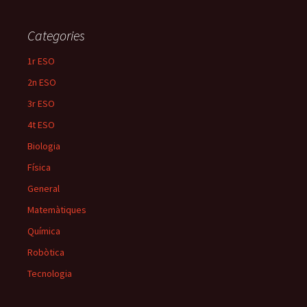
Categories
1r ESO
2n ESO
3r ESO
4t ESO
Biologia
Física
General
Matemàtiques
Química
Robòtica
Tecnologia