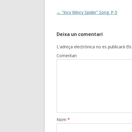
o
te
k
ix
Post
←
“Incy Wincy Spider” Song. P-5
navigation
Deixa un comentari
L'adreça electrònica no es publicarà
Els
Comentari
Nom
*