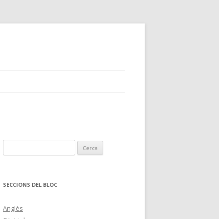
C
e
r
c
SECCIONS DEL BLOC
a
:
Anglès