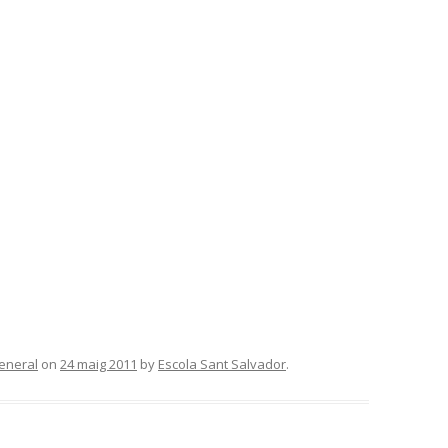
eneral
on
24 maig 2011
by
Escola Sant Salvador
.