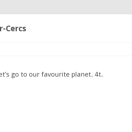
r-Cercs
Skip
to
content
t’s go to our favourite planet. 4t.