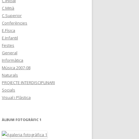
C.Inicial
C.Mitjà
C.Superior
Conferències
E.Física
E.Infantil
Festes
General
Informàtica
Música 2007-08
Naturals
PROJECTE INTERDISCIPLINARI
Socials
Visual i Plàstica
ÀLBUM FOTOGRÀFIC 1