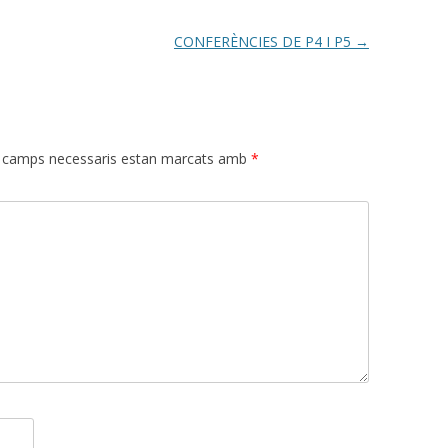
CONFERÈNCIES DE P4 I P5
→
 camps necessaris estan marcats amb
*