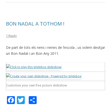
o
te
k
ix
BON NADAL A TOTHOM !
1 Reply
De part de tots els nens i nenes de l’escola , us volem desitjar
un Bon Nadal i un Bon Any 2011.
Customize your own free picture slideshow
F
T
C
ac
w
o