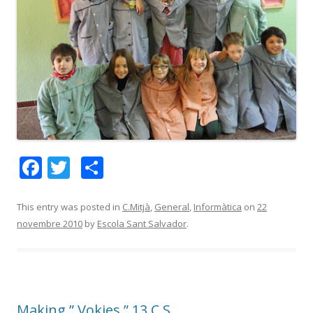
F
T
C
ac
w
o
e
itt
m
This entry was posted in
C.Mitjà
,
General
,
Informàtica
on
22
novembre 2010
by
Escola Sant Salvador
.
b
er
p
o
ar
o
te
k
ix
Making ” Vokies ” 13.C.S.