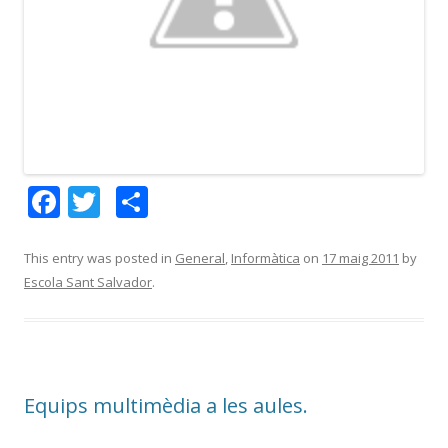
F
T
C
ac
w
o
e
itt
m
This entry was posted in
General
,
Informàtica
on
17 maig 2011
by
Escola Sant Salvador
.
b
er
p
o
ar
o
te
k
ix
Equips multimèdia a les aules.