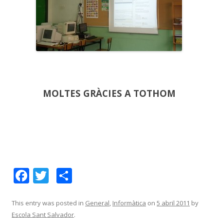
MOLTES GRÀCIES A TOTHOM
F
T
C
ac
w
o
e
itt
m
This entry was posted in
General
,
Informàtica
on
5 abril 2011
by
Escola Sant Salvador
.