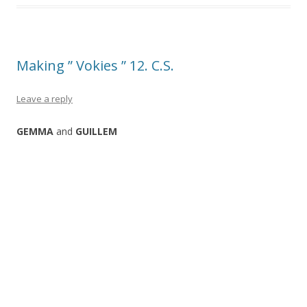
o
ar
o
te
k
ix
Making ” Vokies ” 12. C.S.
Leave a reply
GEMMA
and
GUILLEM