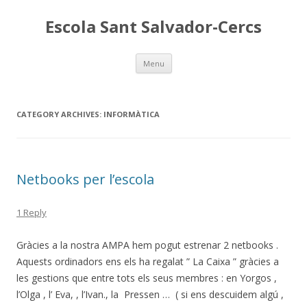
Escola Sant Salvador-Cercs
Skip
Menu
to
content
CATEGORY ARCHIVES:
INFORMÀTICA
Netbooks per l’escola
1 Reply
Gràcies a la nostra AMPA hem pogut estrenar 2 netbooks .
Aquests ordinadors ens els ha regalat ” La Caixa ” gràcies a
les gestions que entre tots els seus membres : en Yorgos ,
l’Olga , l’ Eva, , l’Ivan., la Pressen … ( si ens descuidem algú ,