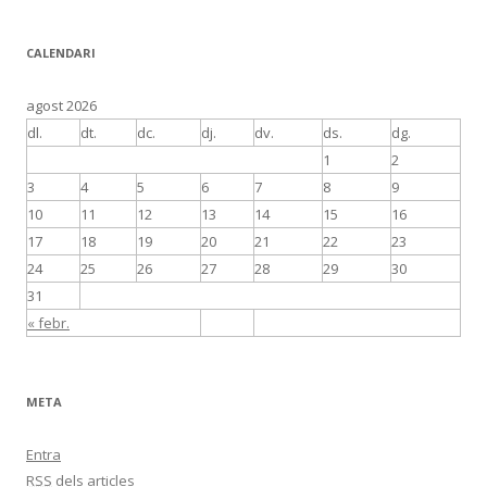
CALENDARI
agost 2026
dl.
dt.
dc.
dj.
dv.
ds.
dg.
1
2
3
4
5
6
7
8
9
10
11
12
13
14
15
16
17
18
19
20
21
22
23
24
25
26
27
28
29
30
31
« febr.
META
Entra
RSS
dels articles