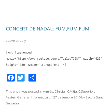
b
er
p
o
ar
o
te
k
ix
CONCERT DE NADAL: FUM,FUM,FUM.
Leave a reply
[kml_flashembed
movie="http://www.youtube.com/v/Tsz1odTJ6NY" width="425"
height="350" wmode="transparent" /]
F
T
C
ac
w
o
e
itt
m
This entry was posted in
Anglès
,
C.Inicial
,
C.Mitjà
,
C.Superior
,
Festes
,
General
,
Informàtica
on
27 desembre 2010
by
Escola Sant
b
er
p
Salvador
.
o
ar