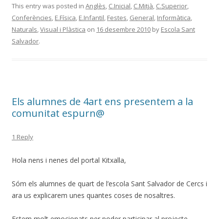
e
itt
m
This entry was posted in
Anglès
,
C.Inicial
,
C.Mitjà
,
C.Superior
,
Conferències
,
E.Física
,
E.Infantil
,
Festes
,
General
,
Informàtica
,
b
er
p
Naturals
,
Visual i Plàstica
on
16 desembre 2010
by
Escola Sant
o
ar
Salvador
.
o
te
k
ix
Els alumnes de 4art ens presentem a la
comunitat espurn@
1 Reply
Hola nens i nenes del portal Kitxalla,
Sóm els alumnes de quart de l’escola Sant Salvador de Cercs i
ara us explicarem unes quantes coses de nosaltres.
Estem molt emocionats per poder participar al projecte