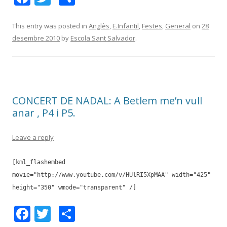
ac
w
o
e
itt
m
This entry was posted in
Anglès
,
E.Infantil
,
Festes
,
General
on
28
desembre 2010
by
Escola Sant Salvador
.
b
er
p
o
ar
o
te
k
ix
CONCERT DE NADAL: A Betlem me’n vull
anar , P4 i P5.
Leave a reply
[kml_flashembed
movie="http://www.youtube.com/v/HUlRI5XpMAA" width="425"
height="350" wmode="transparent" /]
F
T
C