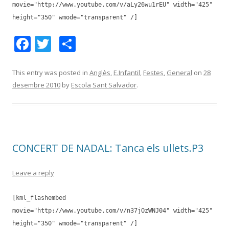
movie="http://www.youtube.com/v/aLy26wu1rEU" width="425"
height="350" wmode="transparent" /]
F
T
C
ac
w
o
e
itt
m
This entry was posted in
Anglès
,
E.Infantil
,
Festes
,
General
on
28
desembre 2010
by
Escola Sant Salvador
.
b
er
p
o
ar
o
te
k
ix
CONCERT DE NADAL: Tanca els ullets.P3
Leave a reply
[kml_flashembed
movie="http://www.youtube.com/v/n37jOzWNJ04" width="425"
height="350" wmode="transparent" /]