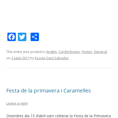
F
T
C
ac
w
o
e
itt
m
This entry was posted in
Anglès
,
Conferències
,
Festes
,
General
on
2 juliol 2011
by
Escola Sant Salvador
.
b
er
p
o
ar
o
te
k
ix
Festa de la primavera i Caramelles
Leave a reply
Divendres dia 15 d’abril vam celebrar la Festa de la Primavera