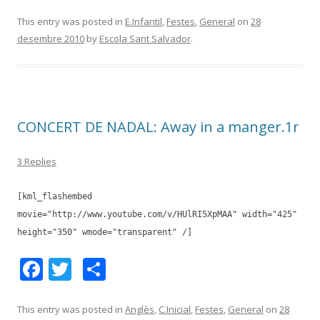
ac
w
o
e
itt
m
This entry was posted in
E.Infantil
,
Festes
,
General
on
28
desembre 2010
by
Escola Sant Salvador
.
b
er
p
o
ar
o
te
k
ix
CONCERT DE NADAL: Away in a manger.1r
3 Replies
[kml_flashembed
movie="http://www.youtube.com/v/HUlRI5XpMAA" width="425"
height="350" wmode="transparent" /]
F
T
C
ac
w
o
e
itt
m
This entry was posted in
Anglès
,
C.Inicial
,
Festes
,
General
on
28