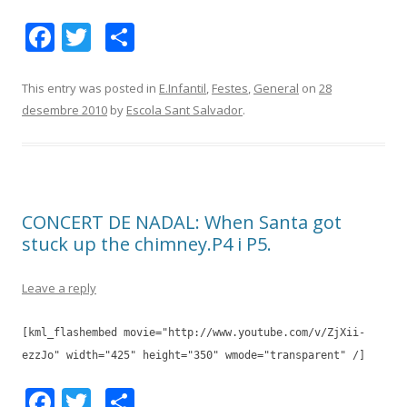
F
T
C
ac
w
o
e
itt
m
This entry was posted in
E.Infantil
,
Festes
,
General
on
28
desembre 2010
by
Escola Sant Salvador
.
b
er
p
o
ar
o
te
k
ix
CONCERT DE NADAL: When Santa got
stuck up the chimney.P4 i P5.
Leave a reply
[kml_flashembed movie="http://www.youtube.com/v/ZjXii-
ezzJo" width="425" height="350" wmode="transparent" /]
F
T
C