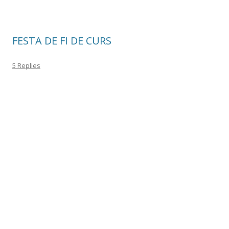
o
ar
o
te
k
ix
FESTA DE FI DE CURS
5 Replies