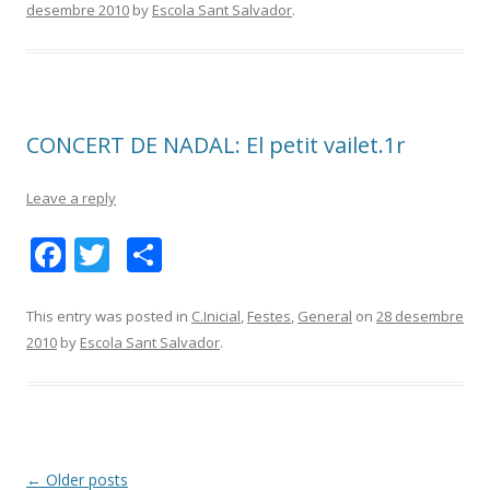
desembre 2010
by
Escola Sant Salvador
.
b
er
p
o
ar
o
te
k
ix
CONCERT DE NADAL: El petit vailet.1r
Leave a reply
F
T
C
ac
w
o
e
itt
m
This entry was posted in
C.Inicial
,
Festes
,
General
on
28 desembre
2010
by
Escola Sant Salvador
.
b
er
p
o
ar
o
te
k
ix
Post
←
Older posts