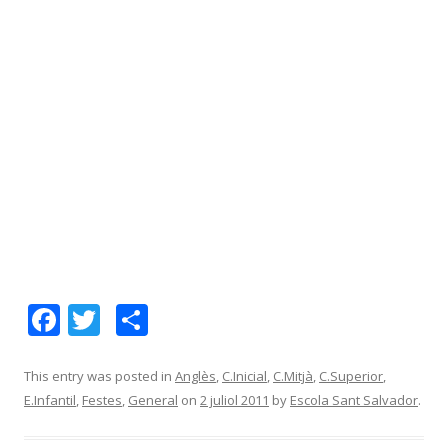
F
T
C
ac
w
o
e
itt
m
This entry was posted in
Anglès
,
C.Inicial
,
C.Mitjà
,
C.Superior
,
E.Infantil
,
Festes
,
General
on
2 juliol 2011
by
Escola Sant Salvador
.
b
er
p
o
ar