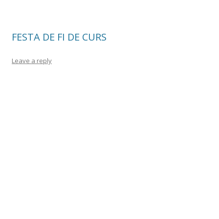
o
te
k
ix
FESTA DE FI DE CURS
Leave a reply