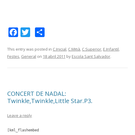
F
T
C
ac
w
o
e
itt
m
This entry was posted in
C.Inicial
,
C.Mitjà
,
C.Superior
,
E.Infantil
,
Festes
,
General
on
18 abril 2011
by
Escola Sant Salvador
.
b
er
p
o
ar
o
te
k
ix
CONCERT DE NADAL:
Twinkle,Twinkle,Little Star.P3.
Leave a reply
[kml_flashembed