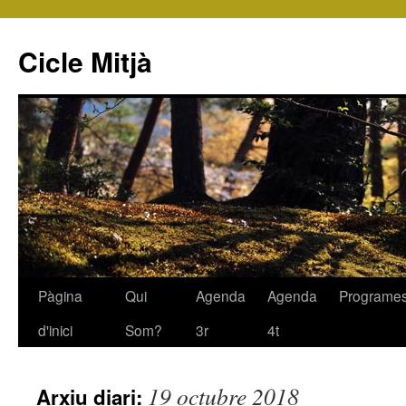
Cicle Mitjà
Pàgina
Qui
Agenda
Agenda
Programe
Vés
d'inici
Som?
3r
4t
al
contingut
19 octubre 2018
Arxiu diari: