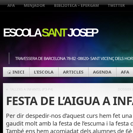
AFA
MENJADOR
BIBLIOTECA – EPERGAM
TWITTER
ESCOLA
SANT
JOSEP
TRAVESSERA DE BARCELONA 78-82 -08620- SANT VICENÇ DELS HOR
INICI
L’ESCOLA
ARTICLES
AGENDA
AFA
«
TALLERS A INFANTIL (P3-P4)
DOSSIER 
FESTA DE L’AIGUA A IN
Per dir despedir-nos d’aquest curs hem fet un
gaudit molt amb la festa de l’escuma i la festa de
També ens hem acomiadat dels alumnes de 6è 