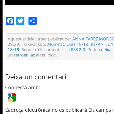
Facebook
Twitter
Comparteix
Aquest article va ser publicat per
ANNA FARRE MORG
09:29, i arxivat sota
Alumnat
,
Curs 18/19
,
INFANTIL 1
18/19
. Segueix els comentaris a
RSS 2.0
. Podeu
deixar
un
retroenllaç
al teu bloc.
Deixa un comentari
Connecta amb:
L'adreça electrònica no es publicarà
Els camps n