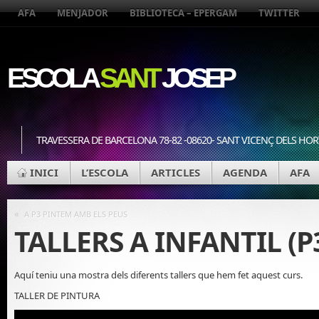
AFA
MENJADOR
BIBLIOTECA – EPERGAM
TWITTER
ESCOLA
SANT
JOSEP
TRAVESSERA DE BARCELONA 78-82 -08620- SANT VICENÇ DELS HOR
INICI
L’ESCOLA
ARTICLES
AGENDA
AFA
«
A P3 PINTEM AMB ELS PEUS
TALLERS A INFANTIL (P
Aquí teniu una mostra dels diferents tallers que hem fet aquest curs.
TALLER DE PINTURA