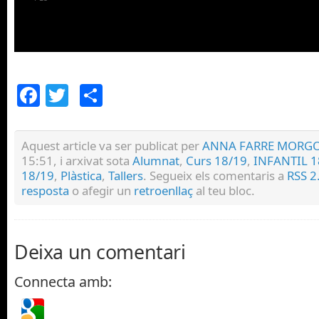
Facebook
Twitter
Comparteix
Aquest article va ser publicat per
ANNA FARRE MORG
15:51, i arxivat sota
Alumnat
,
Curs 18/19
,
INFANTIL 1
18/19
,
Plàstica
,
Tallers
. Segueix els comentaris a
RSS 2
resposta
o afegir un
retroenllaç
al teu bloc.
Deixa un comentari
Connecta amb: