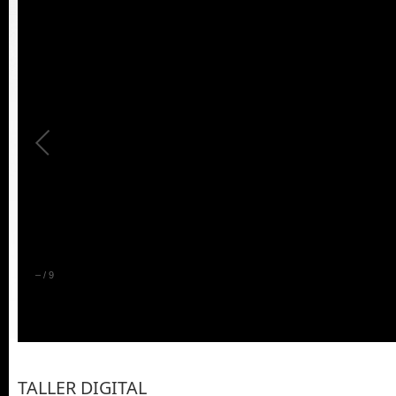
–
/
9
TALLER DIGITAL