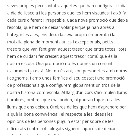
seves pròpies peculiaritats, aquelles que han configurat el dia
a dia de l’escola i les persones que les hem viscudes; i això fa
cada curs diferent i irrepetible. Cada nova promoció que deixa
l’escola, que hem de deixar volar perquè ja han après a
bategar les ales, ens deixa la seva pròpia empremta i la
motxilla plena de moments únics i excepcionals, petits
tresors que van fent gran aquest tresor que entre totes i tots
hem de cuidar i fer créixer; aquest tresor comú que és la
nostra escola. Una promoció no és només un conjunt
d’alumnes i ja està. No, no és així; son personetes amb noms
i cognoms, i amb unes famílies al seu costat i una promoció
de professionals que configurem globalment un tros de la
nostra història com escola. Al llarg d’un curs s’acumulen llums
i ombres; ombres que mai poden, ni podran tapar tota les
llums que ens deixen. Ombres de les que hem d’aprendre per
a què la bona convivència i el respecte a les idees i les
opinions de les persones puguin estar per sobre de les
dificultats i entre tots plegats siguem capaços de deixar