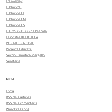
Eduweway
El bloc d'EI
El bloc de CI
El bloc de CM
El bloc de CS
FOTOS i VÍDEOS de l'escola
La nostra BIBLIOTECA
PORTAL PRINCIPAL
Projecte Educatiu
Secció Esportiva Margalló
Seretaria
META
Entra
RSS
dels articles
RSS
dels comentaris
WordPress.org