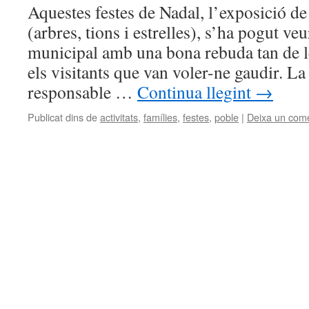
Aquestes festes de Nadal, l’exposició d
(arbres, tions i estrelles), s’ha pogut veu
municipal amb una bona rebuda tan de le
els visitants que van voler-ne gaudir. La
responsable …
Continua llegint
→
Publicat dins de
activitats
,
famílies
,
festes
,
poble
|
Deixa un come