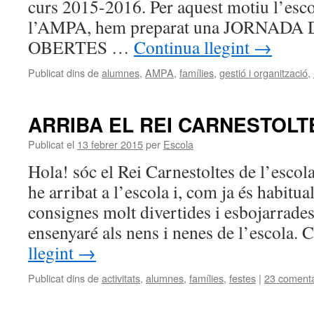
curs 2015-2016. Per aquest motiu l’esc
l’AMPA, hem preparat una JORNADA
OBERTES …
Continua llegint
→
Publicat dins de
alumnes
,
AMPA
,
famílies
,
gestió i organització
,
ARRIBA EL REI CARNESTOLT
Publicat el
13 febrer 2015
per
Escola
Hola! sóc el Rei Carnestoltes de l’escol
he arribat a l’escola i, com ja és habitua
consignes molt divertides i esbojarrades
ensenyaré als nens i nenes de l’escola.
llegint
→
Publicat dins de
activitats
,
alumnes
,
famílies
,
festes
|
23 comenta