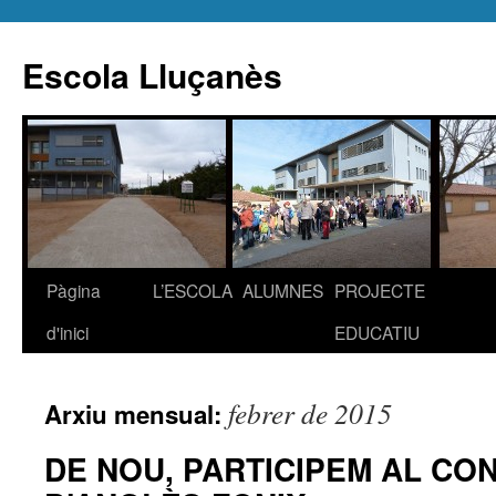
Escola Lluçanès
Pàgina
L’ESCOLA
ALUMNES
PROJECTE
Vés
d'inici
EDUCATIU
al
contingut
febrer de 2015
Arxiu mensual:
DE NOU, PARTICIPEM AL CO