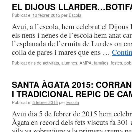
EL DIJOUS LLARDER…BOTIF
Publicat el
12 febrer 2015
per
Escola
Avui, a l’escola, hem celebrat el Dijous L
els nens i nenes de l’escola hem anat ca
l’esplanada de l’ermita de Lurdes on e
colla de pares i mares que ens …
Contin
Publicat dins de
activitats
,
alumnes
,
AMPA
,
famílies
,
festes
,
pob
SANTA ÀGATA 2015: CORRA
I TRADICIONAL REPIC DE C
Publicat el
5 febrer 2015
per
Escola
Avui dia 5 de febrer de 2015 hem celebr
Àgata en record dels fets viscuts fa 301 
vila va sobreviure a la primera crema per