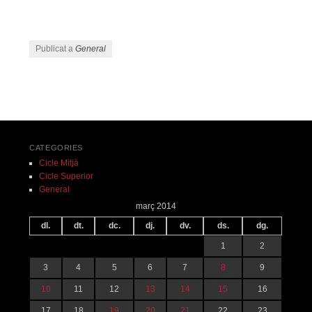
Publicat a
General
Navegació pels articles
CATEGORIES
Cicle Mitjà
Cicle Superior
General
març 2014
dl.
dt.
dc.
dj.
dv.
ds.
dg.
1
2
3
4
5
6
7
8
9
10
11
12
13
14
15
16
17
18
19
20
21
22
23