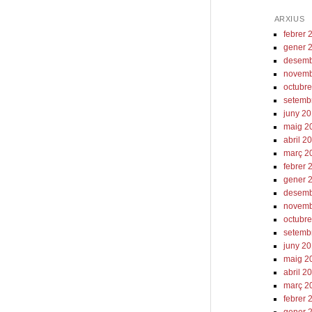
ARXIUS
febrer 
gener 
desemb
novemb
octubr
setemb
juny 2
maig 2
abril 2
març 2
febrer 
gener 
desemb
novemb
octubr
setemb
juny 2
maig 2
abril 2
març 2
febrer 
gener 