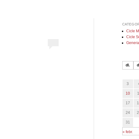
CATEGOR
Cicle M
Cicle S
Genera
dl.
d
3
10
17
24
31
« febr.