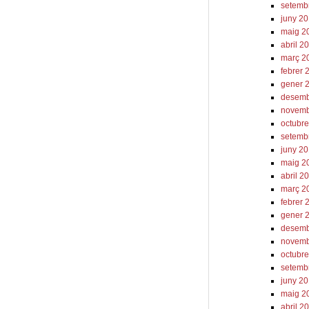
setemb
juny 2
maig 2
abril 2
març 2
febrer 
gener 
desemb
novemb
octubr
setemb
juny 2
maig 2
abril 2
març 2
febrer 
gener 
desemb
novemb
octubr
setemb
juny 2
maig 2
abril 2