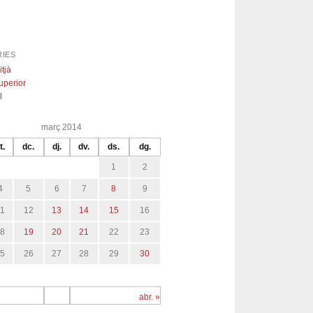
IES
itjà
uperior
l
març 2014
t.
dc.
dj.
dv.
ds.
dg.
1
2
4
5
6
7
8
9
11
12
13
14
15
16
18
19
20
21
22
23
25
26
27
28
29
30
abr. »