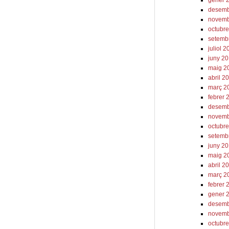
desemb
novemb
octubr
setemb
juliol 
juny 2
maig 2
abril 2
març 2
febrer 
desemb
novemb
octubr
setemb
juny 2
maig 2
abril 2
març 2
febrer 
gener 
desemb
novemb
octubr