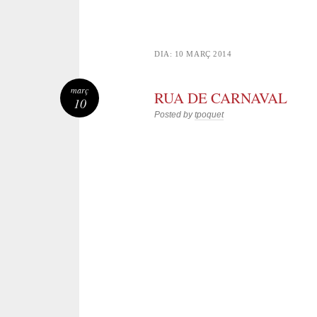
DIA:
10 MARÇ 2014
març
RUA DE CARNAVAL
10
Posted by
tpoquet