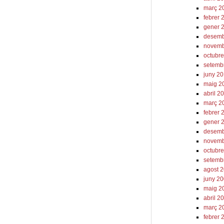
març 2
febrer 
gener 
desemb
novemb
octubr
setemb
juny 2
maig 2
abril 2
març 2
febrer 
gener 
desemb
novemb
octubr
setemb
agost 
juny 2
maig 2
abril 2
març 2
febrer 