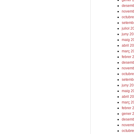
desemb
novemb
octubr
setemb
juliol 
juny 2
maig 2
abril 2
març 2
febrer 
desemb
novemb
octubr
setemb
juny 2
maig 2
abril 2
març 2
febrer 
gener 
desemb
novemb
octubr