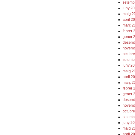
setemb
juny 2
maig 2
abril 2
març 2
febrer 
gener 
desemb
novemb
octubr
setemb
juny 2
maig 2
abril 2
març 2
febrer 
gener 
desemb
novemb
octubr
setemb
juny 2
maig 2
abril 2