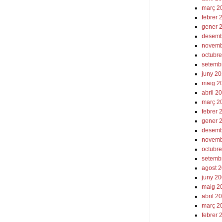
març 2
febrer 
gener 
desemb
novemb
octubr
setemb
juny 2
maig 2
abril 2
març 2
febrer 
gener 
desemb
novemb
octubr
setemb
agost 
juny 2
maig 2
abril 2
març 2
febrer 