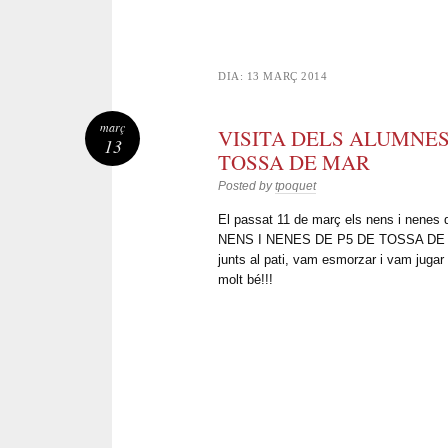
DIA:
13 MARÇ 2014
març
VISITA DELS ALUMNES
13
TOSSA DE MAR
Posted by
tpoquet
El passat 11 de març els nens i nenes
NENS I NENES DE P5 DE TOSSA DE MAR
junts al pati, vam esmorzar i vam juga
molt bé!!!