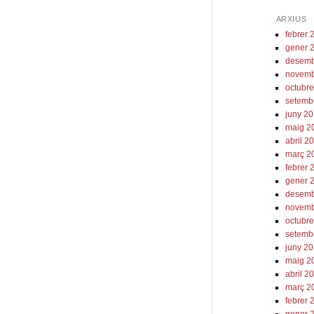
ARXIUS
febrer 
gener 
desemb
novemb
octubr
setemb
juny 2
maig 2
abril 2
març 2
febrer 
gener 
desemb
novemb
octubr
setemb
juny 2
maig 2
abril 2
març 2
febrer 
gener 