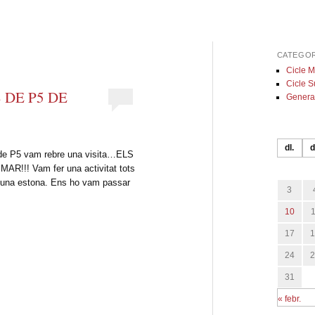
CATEGOR
Cicle M
Cicle S
 DE P5 DE
Genera
dl.
d
 de P5 vam rebre una visita…ELS
!!! Vam fer una activitat tots
r una estona. Ens ho vam passar
3
10
17
24
31
« febr.