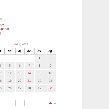
IES
itjà
uperior
l
març 2014
t.
dc.
dj.
dv.
ds.
dg.
1
2
4
5
6
7
8
9
11
12
13
14
15
16
18
19
20
21
22
23
25
26
27
28
29
30
abr. »