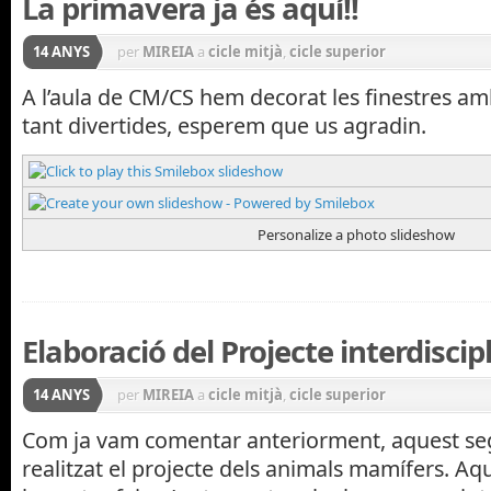
La primavera ja és aquí!!
14 ANYS
per
MIREIA
a
cicle mitjà
,
cicle superior
A l’aula de CM/CS hem decorat les finestres am
tant divertides, esperem que us agradin.
Personalize a photo slideshow
Elaboració del Projecte interdiscip
14 ANYS
per
MIREIA
a
cicle mitjà
,
cicle superior
Com ja vam comentar anteriorment, aquest se
realitzat el projecte dels animals mamífers. Aqu