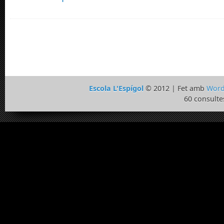
Escola L'Espígol
© 2012 | Fet amb
Word
60 consulte