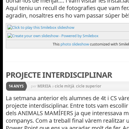
donar-los de menjar…. i vam visitar les instal.la
Aquí teniu un recull de fotografies que vam fe
agradin, nosaltres ens ho vam passar súper bè!!
This
photo slideshow
customized with Smile
PROJECTE INTERDISCIPLINAR
14 ANYS
per
MIREIA
a
cicle mitjà
,
cicle superior
La setmana anterior els alumnes de 4t i CS vàre
projecte interdisciplinar. Entre tots vam escollir
dels ANIMALS MAMÍFERS ja que interessava mol
companys. Com a treball final vàrem realitzar 
Power Point que ens va agradar molt de fer. Aq