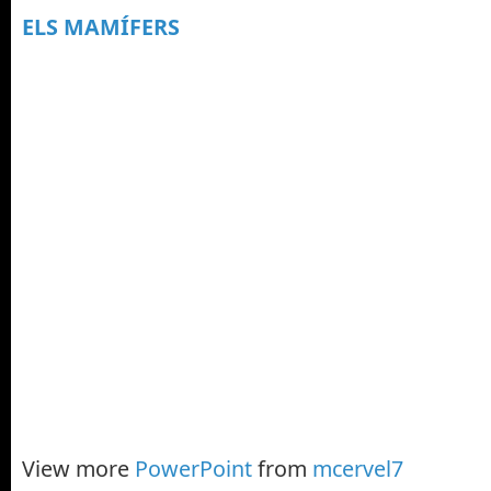
ELS MAMÍFERS
View more
PowerPoint
from
mcervel7