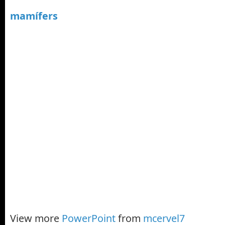
mamífers
View more
PowerPoint
from
mcervel7