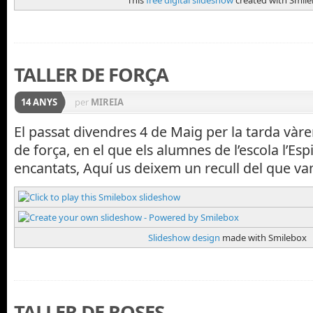
This
free digital slideshow
created with Smil
TALLER DE FORÇA
14 ANYS
per
MIREIA
El passat divendres 4 de Maig per la tarda vàrem
de força, en el que els alumnes de l’escola l’Esp
encantats, Aquí us deixem un recull del que va
Slideshow design
made with Smilebox
TALLER DE ROSES