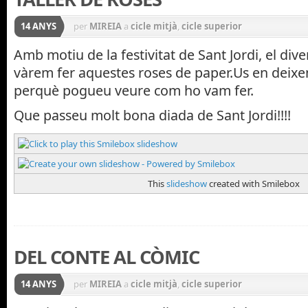
14 ANYS
per
MIREIA
a
cicle mitjà
,
cicle superior
Amb motiu de la festivitat de Sant Jordi, el div
vàrem fer aquestes roses de paper.Us en deix
perquè pogueu veure com ho vam fer.
Que passeu molt bona diada de Sant Jordi!!!!
This
slideshow
created with Smilebox
DEL CONTE AL CÒMIC
14 ANYS
per
MIREIA
a
cicle mitjà
,
cicle superior