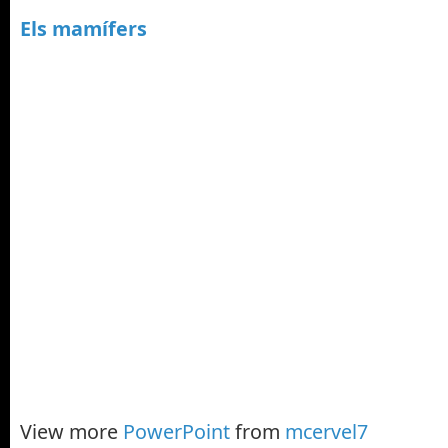
Els mamífers
View more
PowerPoint
from
mcervel7