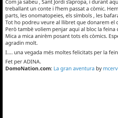
Com ja sabeu , Sant Jordi s’apropa, i durant aq
treballant un conte i l’hem passat a còmic. Hem
parts, les onomatopeies, els símbols , les baf
Tot ho podreu veure al llibret que donarem el di
Però tambè voliem penjar aqui al bloc la feina
Mica a mica anirèm posant tots els còmics. Es
agradin molt.
I…. una vegada més moltes felicitats per la feina
Fet per ADINA.
DomoNation.com
:
La gran aventura
by
mcerv