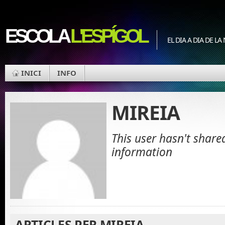
ESCOLA
L'ESPÍGOL
EL DIA A DIA DE L
INICI
INFO
MIREIA
This user hasn't share
information
ARTICLES PER MIREIA