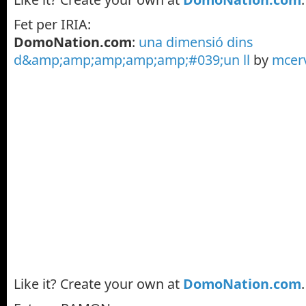
Fet per IRIA:
DomoNation.com
:
una dimensió dins
d&amp;amp;amp;amp;amp;#039;un ll
by
mcer
Like it? Create your own at
DomoNation.com