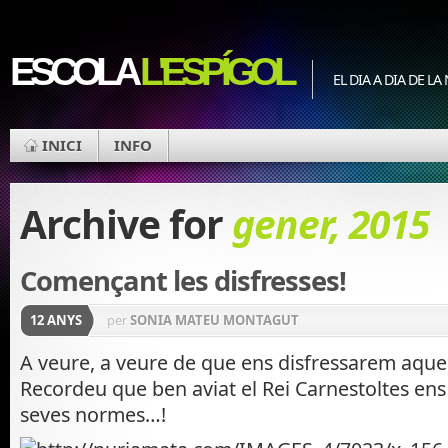
ESCOLA
L'ESPÍGOL
EL DIA A DIA DE L
INICI
INFO
Archive for
gener, 2015
Començant les disfresses!
12 ANYS
per
SONIA MATEU MONTAGUT
A veure, a veure de que ens disfressarem aques
Recordeu que ben aviat el Rei Carnestoltes ens 
seves normes…!