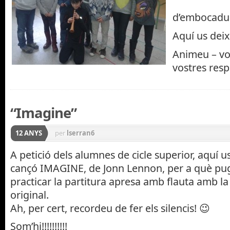
d’embocadur
Aquí us deix
Animeu – vos
vostres respo
“Imagine”
12 ANYS
per
lserran6
A petició dels alumnes de cicle superior, aquí us
cançó IMAGINE, de Jonn Lennon, per a què pug
practicar la partitura apresa amb flauta amb la
original.
Ah, per cert, recordeu de fer els silencis! 😉
Som’hi!!!!!!!!!!