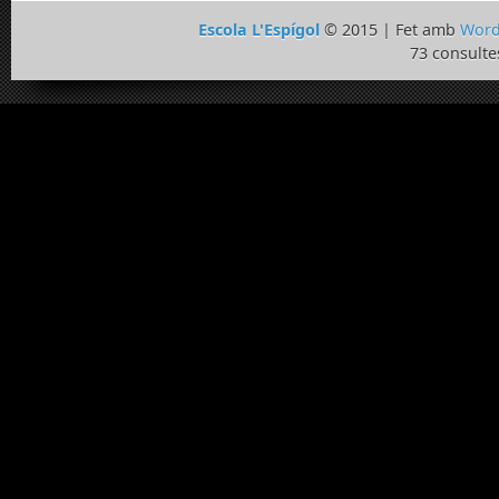
Escola L'Espígol
© 2015 | Fet amb
Word
73 consulte