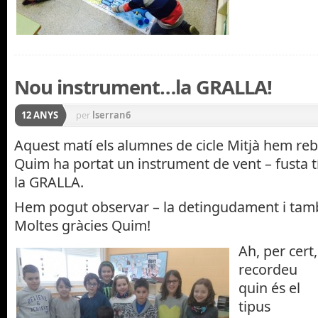
Nou instrument…la GRALLA!
12 ANYS
per
lserran6
Aquest matí els alumnes de cicle Mitjà hem reb
Quim ha portat un instrument de vent – fusta t
la GRALLA.
Hem pogut observar – la detingudament i també
Moltes gràcies Quim!
Ah, per cert,
recordeu
quin és el
tipus