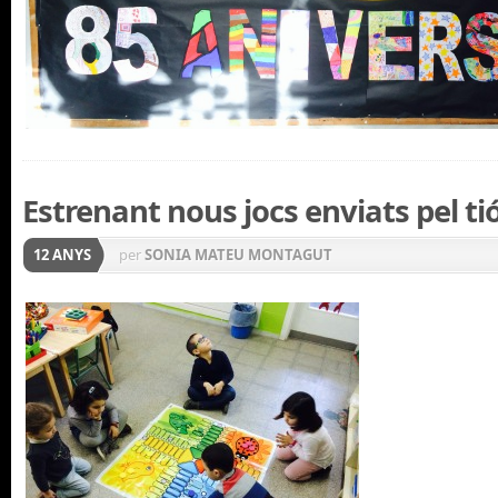
Estrenant nous jocs enviats pel ti
12 ANYS
per
SONIA MATEU MONTAGUT