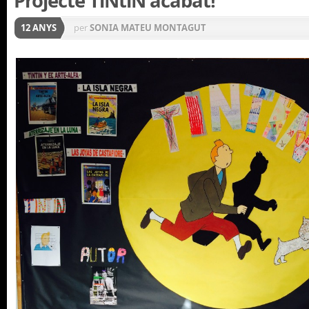
Projecte TiNtíN acabat!
12 ANYS
per
SONIA MATEU MONTAGUT