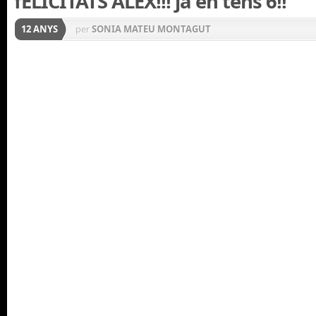
fELICITATS ALEX!!! ja en tens 6!!
12 ANYS
per
SONIA MATEU MONTAGUT