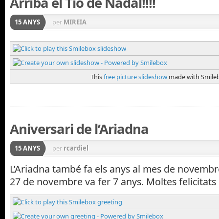
Arriba el Tió de Nadal!!!!
15 ANYS
per
MIREIA
This
free picture slideshow
made with Smile
Aniversari de l’Ariadna
15 ANYS
per
rcardiel
L’Ariadna també fa els anys al mes de novembr
27 de novembre va fer 7 anys. Moltes felicitats