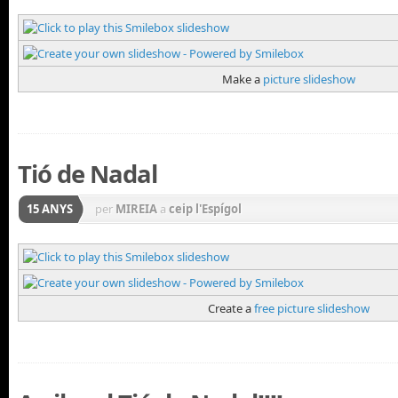
Make a
picture slideshow
Tió de Nadal
15 ANYS
per
MIREIA
a
ceip l'Espígol
Create a
free picture slideshow