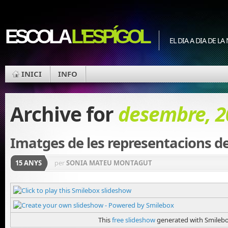
ESCOLA
L'ESPÍGOL
EL DIA A DIA DE L
INICI
INFO
Archive for
desembre, 2
Imatges de les representacions d
15 ANYS
per
SONIA MATEU MONTAGUT
This
free slideshow
generated with Smileb