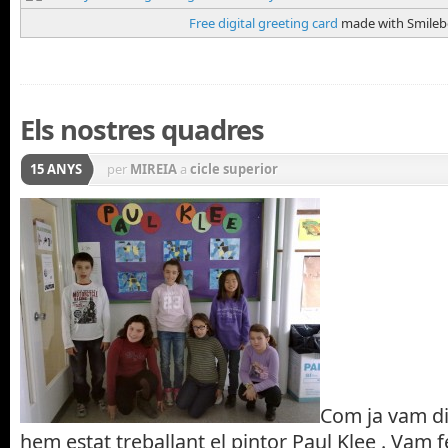
Free digital greeting card
made with Smileb
Els nostres quadres
15 ANYS
per
MIREIA
a
cicle superior
Com ja vam di
hem estat treballant el pintor Paul Klee . Vam f