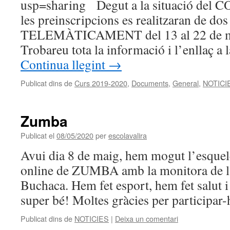
usp=sharing Degut a la situació del C
les preinscripcions es realitzaran de dos
TELEMÀTICAMENT del 13 al 22 de mai
Trobareu tota la informació i l’enllaç a 
Continua llegint
→
Publicat dins de
Curs 2019-2020
,
Documents
,
General
,
NOTICI
Zumba
Publicat el
08/05/2020
per
escolavalira
Avui dia 8 de maig, hem mogut l’esquele
online de ZUMBA amb la monitora de l
Buchaca. Hem fet esport, hem fet salut 
super bé! Moltes gràcies per participar-
Publicat dins de
NOTICIES
|
Deixa un comentari