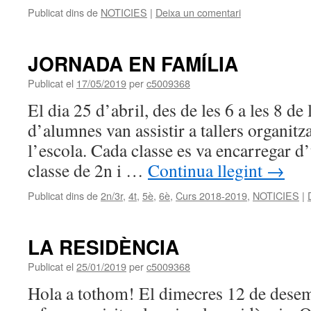
Publicat dins de
NOTICIES
|
Deixa un comentari
JORNADA EN FAMÍLIA
Publicat el
17/05/2019
per
c5009368
El dia 25 d’abril, des de les 6 a les 8 de 
d’alumnes van assistir a tallers organitz
l’escola. Cada classe es va encarregar d’u
classe de 2n i …
Continua llegint
→
Publicat dins de
2n/3r
,
4t
,
5è
,
6è
,
Curs 2018-2019
,
NOTICIES
|
LA RESIDÈNCIA
Publicat el
25/01/2019
per
c5009368
Hola a tothom! El dimecres 12 de dese