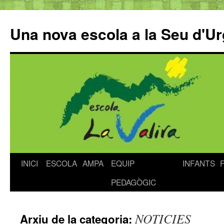
Una nova escola a la Seu d'Ur
INICI
ESCOLA
AMPA
EQUIP
INFANTS
Vés
PEDAGÒGIC
al
contingut
NOTICIES
Arxiu de la categoria: