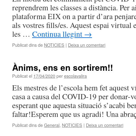
reprendrem les classes a distància. Per a
plataforma EIX on a partir d’ara penjare
als vostres fills/es. Aquest espai virtual
les …
Continua llegint
→
Publicat dins de
NOTICIES
|
Deixa un comentari
Ànims, ens en sortirem!!
Publicat el
17/04/2020
per
escolavalira
Els mestres de l’escola hem fet aquest v
casa a causa del COVID-19 per donar-vo
esperant que aquesta situació s’acabi be
faltar!Esperem que us agradi! Una abraç
Publicat dins de
General
,
NOTICIES
|
Deixa un comentari