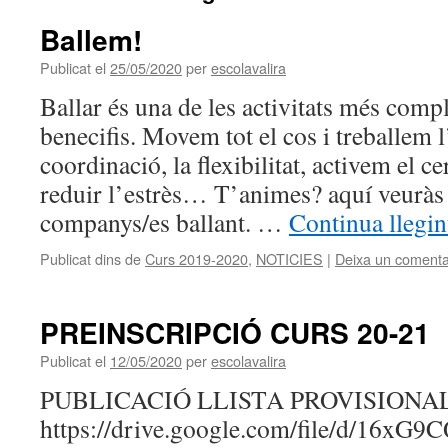
Ballem!
Publicat el
25/05/2020
per
escolavalira
Ballar és una de les activitats més compl
benecifis. Movem tot el cos i treballem l’
coordinació, la flexibilitat, activem el ce
reduir l’estrès… T’animes? aquí veuràs 
companys/es ballant. …
Continua llegi
Publicat dins de
Curs 2019-2020
,
NOTICIES
|
Deixa un comenta
PREINSCRIPCIÓ CURS 20-21
Publicat el
12/05/2020
per
escolavalira
PUBLICACIÓ LLISTA PROVISIONA
https://drive.google.com/file/d/