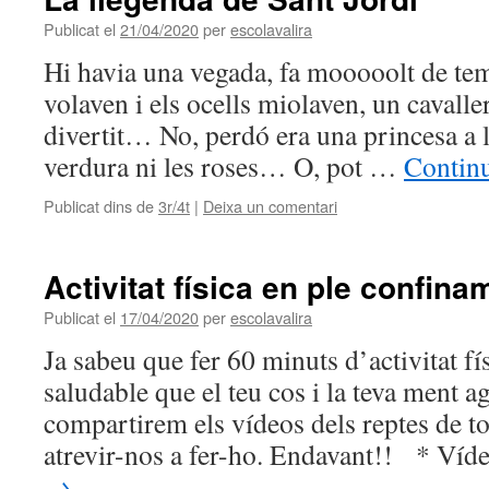
Publicat el
21/04/2020
per
escolavalira
Hi havia una vegada, fa mooooolt de te
volaven i els ocells miolaven, un cavalle
divertit… No, perdó era una princesa a l
verdura ni les roses… O, pot …
Continu
Publicat dins de
3r/4t
|
Deixa un comentari
Activitat física en ple confina
Publicat el
17/04/2020
per
escolavalira
Ja sabeu que fer 60 minuts d’activitat fí
saludable que el teu cos i la teva ment a
compartirem els vídeos dels reptes de t
atrevir-nos a fer-ho. Endavant!! * Ví
→