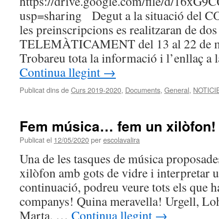
https://drive.google.com/file/d/
usp=sharing Degut a la situació del C
les preinscripcions es realitzaran de dos
TELEMÀTICAMENT del 13 al 22 de mai
Trobareu tota la informació i l’enllaç a 
Continua llegint
→
Publicat dins de
Curs 2019-2020
,
Documents
,
General
,
NOTICI
Fem música… fem un xilòfon!
Publicat el
12/05/2020
per
escolavalira
Una de les tasques de música proposades
xilòfon amb gots de vidre i interpretar 
continuació, podreu veure tots els que ha
companys! Quina meravella! Urgell, Lo
Marta, …
Continua llegint
→