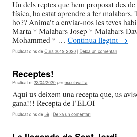
Un dels reptes que hem proposat des de 
física, ha estat aprendre a fer malabars. 
ho?? Anima’t a enviar-nos les teves habi
Marta * Malabars Josep * Malabars Da
Mohammed * …
Continua llegint
→
Publicat dins de
Curs 2019-2020
|
Deixa un comentari
Receptes!
Publicat el
23/04/2020
per
escolavalira
Aquí us deixem una recepta que, us avis
gana!!! Recepta de l’ELOI
Publicat dins de
5è
|
Deixa un comentari
La llegenda de Sant Jordi