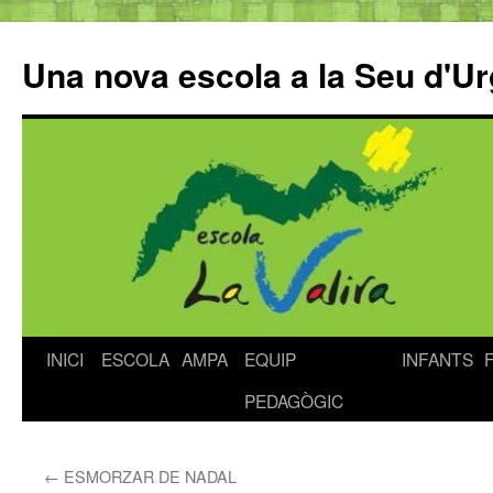
Una nova escola a la Seu d'Ur
INICI
ESCOLA
AMPA
EQUIP
INFANTS
Vés
PEDAGÒGIC
al
contingut
←
ESMORZAR DE NADAL