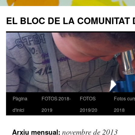
EL BLOC DE LA COMUNITAT 
Pàgina
FOTOS 2018-
FOTOS
Fotos cur
Vés
d'inici
2019
2019/20
2018
al
contingut
novembre de 2013
Arxiu mensual: