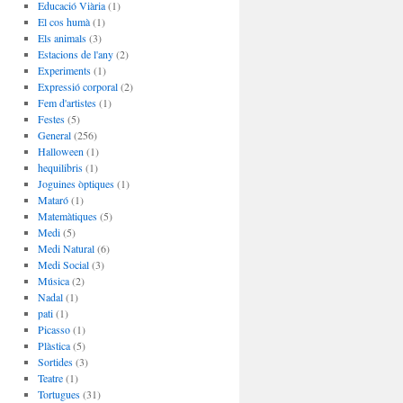
Educació Viària
(1)
El cos humà
(1)
Els animals
(3)
Estacions de l'any
(2)
Experiments
(1)
Expressió corporal
(2)
Fem d'artistes
(1)
Festes
(5)
General
(256)
Halloween
(1)
hequilibris
(1)
Joguines òptiques
(1)
Mataró
(1)
Matemàtiques
(5)
Medi
(5)
Medi Natural
(6)
Medi Social
(3)
Música
(2)
Nadal
(1)
pati
(1)
Picasso
(1)
Plàstica
(5)
Sortides
(3)
Teatre
(1)
Tortugues
(31)