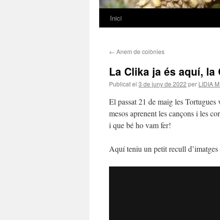
Inici
Vés
al
←
Anem de colònies
contingut
La Clika ja és aquí, la 
Publicat el
3 de juny de 2022
per
LIDIA 
El passat 21 de maig les Tortugues
mesos aprenent les cançons i les cor
i que bé ho vam fer!
Aquí teniu un petit recull d’imatges