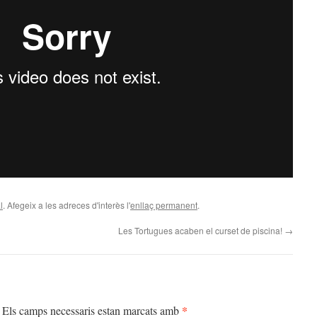
l
. Afegeix a les adreces d'interès l'
enllaç permanent
.
Les Tortugues acaben el curset de piscina!
→
*
Els camps necessaris estan marcats amb