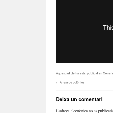
Aquest article ha estat publicat en
Genera
←
Anem de colònies
Deixa un comentari
L'adreça electrònica no es publicarà