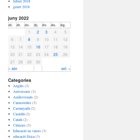
febrer 2018
gener 2018
juny 2022
dl.
dt.
dc.
dj.
dv.
ds.
dg.
1
2
3
4
5
6
7
8
9
10
11
12
13
14
15
16
17
18
19
20
21
22
23
24
25
26
27
28
29
30
« abr.
set. »
Categories
Anglès
(3)
Aniversaris
(3)
Audiovisuals
(2)
Carnestoltes
(3)
Castanyada
(2)
Castellà
(2)
Català
(2)
Ciències
(5)
Educació en valors
(3)
educació física
(3)