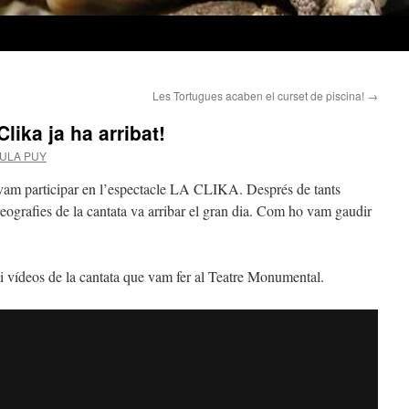
Les Tortugues acaben el curset de piscina!
→
Clika ja ha arribat!
MULA PUY
 vam participar en l’espectacle LA CLIKA. Després de tants
eografies de la cantata va arribar el gran dia. Com ho vam gaudir
 i vídeos de la cantata que vam fer al Teatre Monumental.