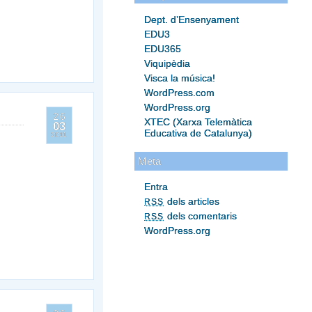
Dept. d’Ensenyament
EDU3
EDU365
Viquipèdia
Visca la música!
WordPress.com
WordPress.org
26
XTEC (Xarxa Telemàtica
03
Educativa de Catalunya)
2011
Meta
Entra
dels articles
RSS
dels comentaris
RSS
WordPress.org