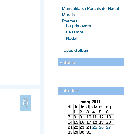
Manualitats i Postals de Nadal
Murals
Poemes
La primavera
La tardor
Nadal
Tapes d'àlbum
Rellotge
Calendari
26
març 2011
03
dl.
dt.
dc.
dj.
dv.
ds.
dg.
2011
1
2
3
4
5
6
7
8
9
10
11
12
13
14
15
16
17
18
19
20
21
22
23
24
25
26
27
28
29
30
31