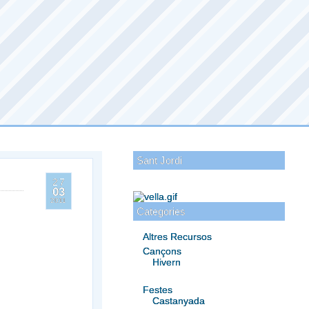
Sant Jordi
27
03
2011
Categories
Altres Recursos
Cançons
Hivern
Festes
Castanyada