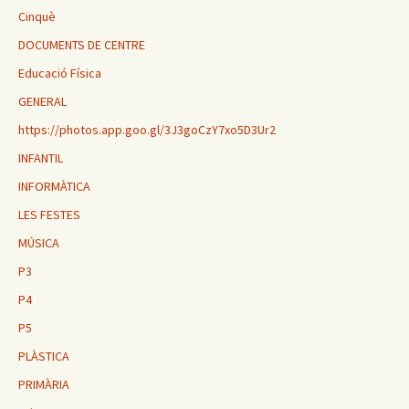
Cinquè
DOCUMENTS DE CENTRE
Educació Física
GENERAL
https://photos.app.goo.gl/3J3goCzY7xo5D3Ur2
INFANTIL
INFORMÀTICA
LES FESTES
MÚSICA
P3
P4
P5
PLÀSTICA
PRIMÀRIA