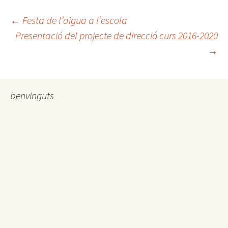
←
Festa de l’aigua a l’escola
Presentació del projecte de direcció curs 2016-2020
Navegació
→
pels
benvinguts
articles