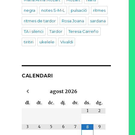
negra
notes S-M-L
pulsació
ritmes
ritmes de tardor
Rosa Joana
sardana
TA i silenci
Tardor
Teresa Carreño
tiritiri
ukelele
Vivaldi
CALENDARI
agost
2026
dl.
dt.
dc.
dj.
dv.
ds.
dg.
1
2
3
4
5
6
7
9
8