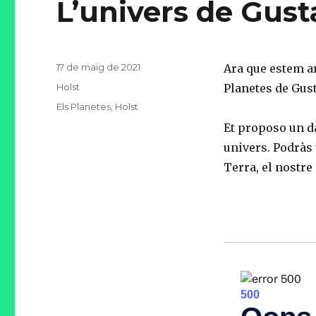
L’univers de Gust
Posted
17 de maig de 2021
Ara que estem ar
on
Categories
Holst
Planetes de Gust
Tags
Els Planetes
,
Holst
Et proposo un d
univers. Podràs t
Terra, el nostre