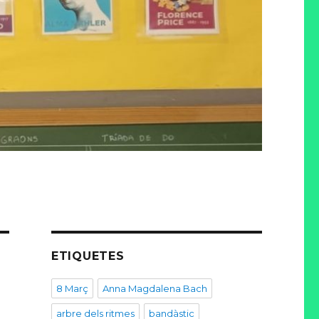
ETIQUETES
8 Març
Anna Magdalena Bach
arbre dels ritmes
bandàstic