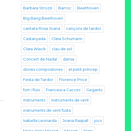
Barbara Strozzi
Barroc
Beethoven
Big Bang Beethoven
cantata Rosa Joana
cançons de tardor
Castanyada
Clara Schumann
Clara Wieck
clau de sol
Concert de Nadal
dansa
dones compositores
el petit príncep
Festa de Tardor
Florence Price
fort i fluix
Francesca Caccini
Gegants
instruments
instruments de vent
instruments de vent fusta
Isabella Leonarda
Joana Raspall
jocs
Maria Anna Mozart
Mozart
Nans