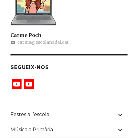
Carme Poch
carme@escolanadal.cat
SEGUEIX-NOS
Y
Y
o
o
u
u
T
T
u
u
b
b
e
e
expand
Festes a l’escola
C
child
h
menu
a
expand
Música a Primària
n
child
n