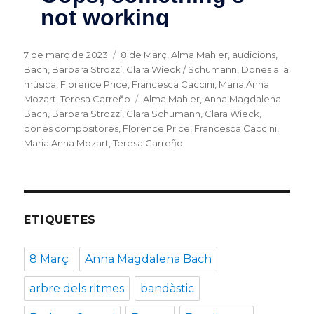
Posted
7 de març de 2023
Categories
8 de Març
,
Alma Mahler
,
audicions
,
on
Bach
,
Barbara Strozzi
,
Clara Wieck / Schumann
,
Dones a la
música
,
Florence Price
,
Francesca Caccini
,
Maria Anna
Mozart
,
Teresa Carreño
Tags
Alma Mahler
,
Anna Magdalena
Bach
,
Barbara Strozzi
,
Clara Schumann
,
Clara Wieck
,
dones compositores
,
Florence Price
,
Francesca Caccini
,
Maria Anna Mozart
,
Teresa Carreño
ETIQUETES
8 Març
Anna Magdalena Bach
arbre dels ritmes
bandàstic