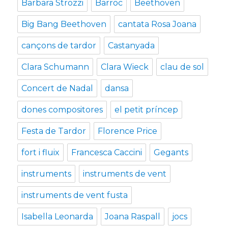
Barbara Strozzi
Barroc
Beethoven
Big Bang Beethoven
cantata Rosa Joana
cançons de tardor
Castanyada
Clara Schumann
Clara Wieck
clau de sol
Concert de Nadal
dansa
dones compositores
el petit príncep
Festa de Tardor
Florence Price
fort i fluix
Francesca Caccini
Gegants
instruments
instruments de vent
instruments de vent fusta
Isabella Leonarda
Joana Raspall
jocs