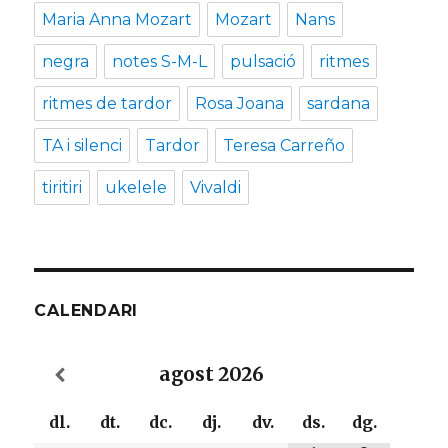
Maria Anna Mozart
Mozart
Nans
negra
notes S-M-L
pulsació
ritmes
ritmes de tardor
Rosa Joana
sardana
TA i silenci
Tardor
Teresa Carreño
tiritiri
ukelele
Vivaldi
CALENDARI
agost
2026
dl.
dt.
dc.
dj.
dv.
ds.
dg.