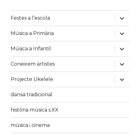
u
u
b
b
e
e
expand
Festes a l’escola
C
child
h
menu
a
expand
Música a Primària
n
child
n
menu
e
expand
Música a Infantil
l
child
menu
expand
Coneixem artistes
child
menu
expand
Projecte Ukelele
child
menu
dansa tradicional
història música s.XX
música i cinema