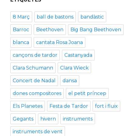
8 Març
ball de bastons
bandàstic
Barroc
Beethoven
Big Bang Beethoven
blanca
cantata Rosa Joana
cançons de tardor
Castanyada
Clara Schumann
Clara Wieck
Concert de Nadal
dansa
dones compositores
el petit príncep
Els Planetes
Festa de Tardor
fort i fluix
Gegants
hivern
instruments
instruments de vent