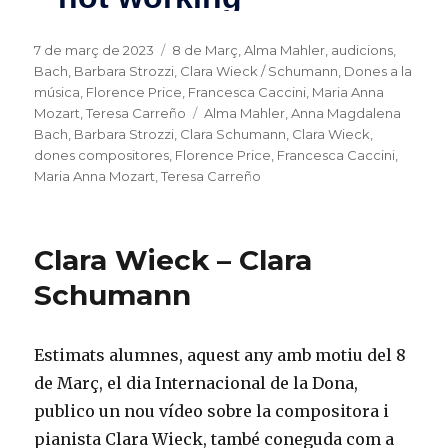
Posted
7 de març de 2023
Categories
8 de Març
,
Alma Mahler
,
audicions
,
on
Bach
,
Barbara Strozzi
,
Clara Wieck / Schumann
,
Dones a la
música
,
Florence Price
,
Francesca Caccini
,
Maria Anna
Mozart
,
Teresa Carreño
Tags
Alma Mahler
,
Anna Magdalena
Bach
,
Barbara Strozzi
,
Clara Schumann
,
Clara Wieck
,
dones compositores
,
Florence Price
,
Francesca Caccini
,
Maria Anna Mozart
,
Teresa Carreño
Clara Wieck – Clara
Schumann
Estimats alumnes, aquest any amb motiu del 8
de Març, el dia Internacional de la Dona,
publico un nou vídeo sobre la compositora i
pianista Clara Wieck, també coneguda com a