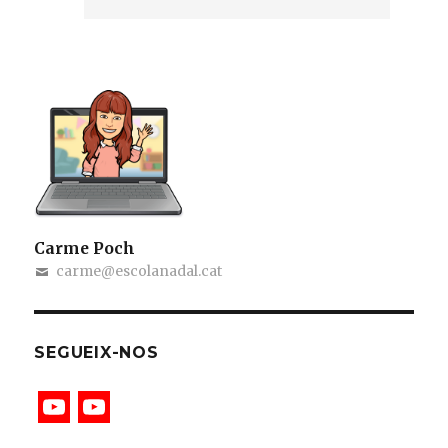
Carme Poch
carme@escolanadal.cat
SEGUEIX-NOS
Y
Y
o
o
u
u
T
T