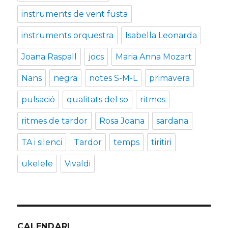
instruments de vent fusta
instruments orquestra
Isabella Leonarda
Joana Raspall
jocs
Maria Anna Mozart
Nans
negra
notes S-M-L
primavera
pulsació
qualitats del so
ritmes
ritmes de tardor
Rosa Joana
sardana
TA i silenci
Tardor
temps
tiritiri
ukelele
Vivaldi
CALENDARI