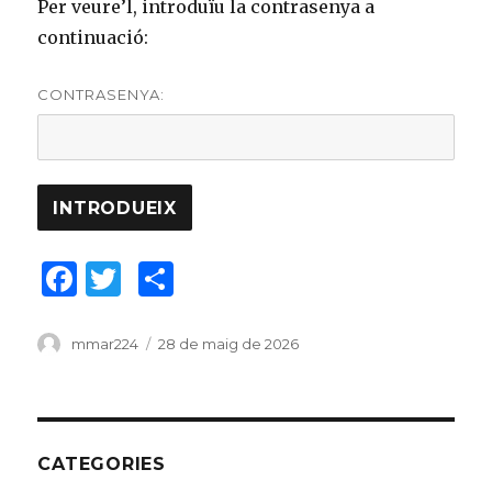
Per veure’l, introduïu la contrasenya a
continuació:
CONTRASENYA:
F
T
C
a
w
o
c
it
m
Author
mmar224
Posted
28 de maig de 2026
on
e
te
p
b
r
ar
o
te
CATEGORIES
o
ix