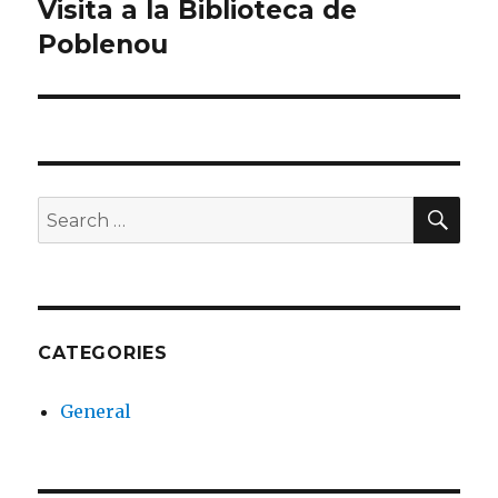
Visita a la Biblioteca de
Next
Poblenou
post:
SE
Search
for:
CATEGORIES
General