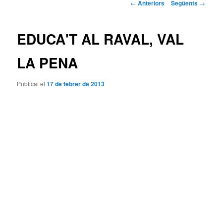
Navegació
←
Anteriors
Següents
→
pels
articles
EDUCA'T AL RAVAL, VAL
LA PENA
Publicat el
17 de febrer de 2013