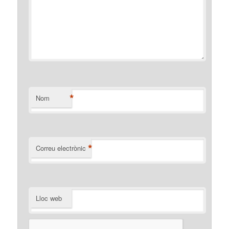
*
Nom
*
Correu electrònic
Lloc web