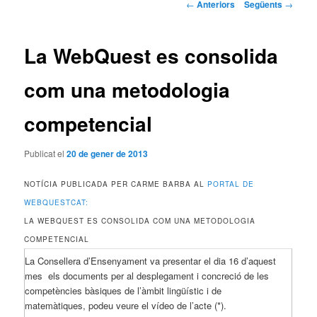
Navegació
←
Anteriors
Següents
→
pels
articles
La WebQuest es consolida
com una metodologia
competencial
Publicat el
20 de gener de 2013
NOTÍCIA PUBLICADA PER CARME BARBA AL
PORTAL DE
WEBQUESTCAT:
LA WEBQUEST ES CONSOLIDA COM UNA METODOLOGIA
COMPETENCIAL
La Consellera d’Ensenyament va presentar el dia 16 d’aquest
mes els documents per al desplegament i concreció de les
competències bàsiques de l’àmbit lingüístic i de
matemàtiques, podeu veure el vídeo de l’acte (*).