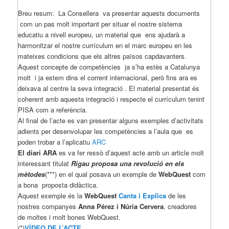
Breu resum: La Consellera va presentar aquests documents
com un pas molt important per situar el nostre sistema
educatiu a nivell europeu, un material que ens ajudarà a
harmonitzar el nostre currículum en el marc europeu en les
mateixes condicions que els altres països capdavanters.
Aquest concepte de competències ja s’ha estès a Catalunya
molt i ja estem dins el corrent internacional, però fins
ara es
deixava al centre la seva integració . El material presentat és
coherent amb aquesta integració i respecte el currículum tenint
PISA com a referència.
Al final de l’acte es van presentar alguns exemples d’activitats
adients per desenvolupar les competències a l’aula que es
poden trobar a l’aplicatiu
ARC
El diari ARA
es va fer ressò d’aquest acte amb un article molt
interessant titulat
Rigau proposa una revolució en els
mètodes
(***) en el qual posava un exemple de
WebQuest
com
a bona proposta didàctica.
Aquest exemple és la
WebQuest
Canta i Explica
de les
nostres companyes
Anna Pérez i Núria Cervera
, creadores
de moltes i molt bones WebQuest.
(*)
VÍDEO DE L’ACTE