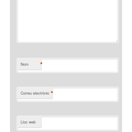
*
Nom
*
Correu electrònic
Lloc web