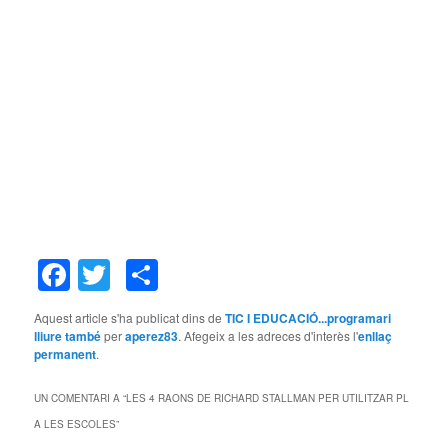
Facebook
Twitter
Comparteix
Aquest article s'ha publicat dins de
TIC I EDUCACIÓ...programari
lliure també
per
aperez83
. Afegeix a les adreces d'interès l'
enllaç
permanent
.
UN COMENTARI A “
LES 4 RAONS DE RICHARD STALLMAN PER UTILITZAR PL
A LES ESCOLES
”