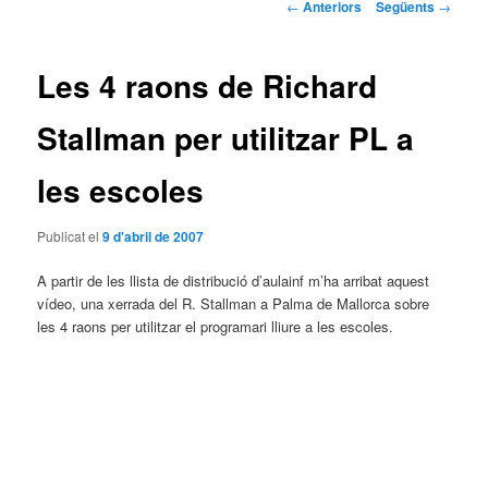
Navegació
←
Anteriors
Següents
→
pels
articles
Les 4 raons de Richard
Stallman per utilitzar PL a
les escoles
Publicat el
9 d'abril de 2007
A partir de les llista de distribució d’aulainf m’ha arribat aquest
vídeo, una xerrada del R. Stallman a Palma de Mallorca sobre
les 4 raons per utilitzar el programari lliure a les escoles.