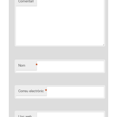
Comentari
*
Nom
*
Correu electrònic
Lloc web