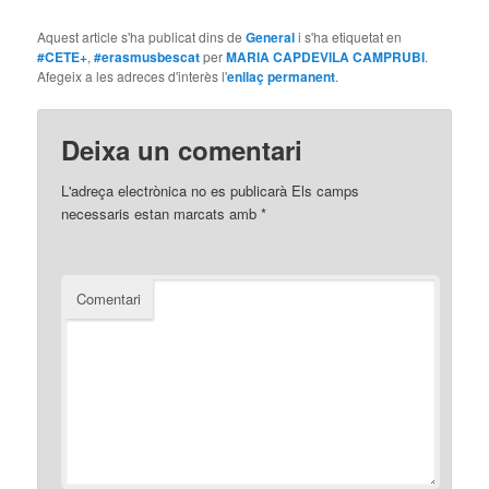
Aquest article s'ha publicat dins de
General
i s'ha etiquetat en
#CETE+
,
#erasmusbescat
per
MARIA CAPDEVILA CAMPRUBI
.
Afegeix a les adreces d'interès l'
enllaç permanent
.
Deixa un comentari
L'adreça electrònica no es publicarà
Els camps
necessaris estan marcats amb
*
Comentari