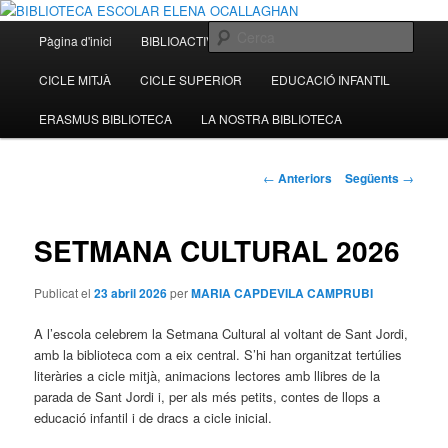
Escola Sant Jordi Sant Vicenç dels Horts)
Menú
Cerca
Pàgina d'inici
BIBLIOACTIVITATS
CICLE INICIAL
Aneu
principal
BIBLIOTECA ESCOLAR ELENA
CICLE MITJÀ
CICLE SUPERIOR
EDUCACIÓ INFANTIL
al
OCALLAGHAN
ERASMUS BIBLIOTECA
LA NOSTRA BIBLIOTECA
contingut
principal
Navegació
←
Anteriors
Següents
→
pels
articles
SETMANA CULTURAL 2026
Publicat el
23 abril 2026
per
MARIA CAPDEVILA CAMPRUBI
A l’escola celebrem la Setmana Cultural al voltant de Sant Jordi,
amb la biblioteca com a eix central. S’hi han organitzat tertúlies
literàries a cicle mitjà, animacions lectores amb llibres de la
parada de Sant Jordi i, per als més petits, contes de llops a
educació infantil i de dracs a cicle inicial.