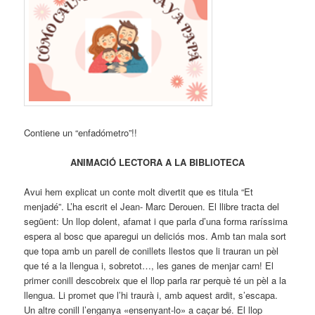
Contiene un “enfadómetro”!!
ANIMACIÓ LECTORA A LA BIBLIOTECA
Avui hem explicat un conte molt divertit que es titula “Et
menjadé”. L’ha escrit el Jean- Marc Derouen. El llibre tracta del
següent: Un llop dolent, afamat i que parla d’una forma raríssima
espera al bosc que aparegui un deliciós mos. Amb tan mala sort
que topa amb un parell de conillets llestos que li trauran un pèl
que té a la llengua i, sobretot…, les ganes de menjar carn! El
primer conill descobreix que el llop parla rar perquè té un pèl a la
llengua. Li promet que l’hi traurà i, amb aquest ardit, s’escapa.
Un altre conill l’enganya «ensenyant-lo» a caçar bé. El llop