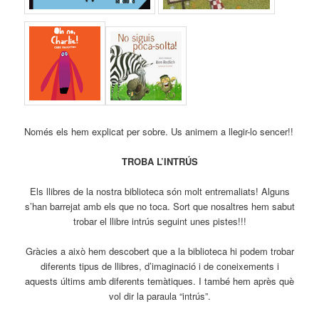
Només els hem explicat per sobre. Us animem a llegir-lo sencer!!
TROBA L’INTRÚS
Els llibres de la nostra biblioteca són molt entremaliats! Alguns
s’han barrejat amb els que no toca. Sort que nosaltres hem sabut
trobar el llibre intrús seguint unes pistes!!!
Gràcies a això hem descobert que a la biblioteca hi podem trobar
diferents tipus de llibres, d’imaginació i de coneixements i
aquests últims amb diferents temàtiques. I també hem après què
vol dir la paraula “intrús”.