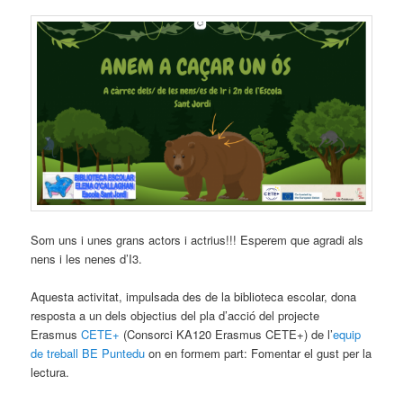
Som uns i unes grans actors i actrius!!! Esperem que agradi als
nens i les nenes d’I3.
Aquesta activitat, impulsada des de la biblioteca escolar, dona
resposta a un dels objectius del pla d’acció del projecte
Erasmus
CETE+
(Consorci KA120 Erasmus CETE+) de l’
equip
de treball BE Puntedu
on en formem part: Fomentar el gust per la
lectura.