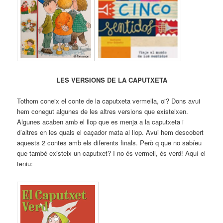
LES VERSIONS DE LA CAPUTXETA
Tothom coneix el conte de la caputxeta vermella, oi? Dons avui
hem conegut algunes de les altres versions que existeixen.
Algunes acaben amb el llop que es menja a la caputxeta i
d’altres en les quals el caçador mata al llop. Avui hem descobert
aquests 2 contes amb els diferents finals. Però q que no sabíeu
que també existeix un caputxet? I no és vermell, és verd! Aquí el
teniu: