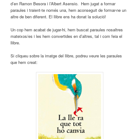
d’en
Ramon Besora i l’Albert Asensio. Hem jugat a formar
paraules i traient-te només una, hem aconseguit de formar-ne un
altre de ben diferent. El llibre ens ha donat la solució!
Un cop hem acabat de jugar-hi, hem buscat paraules nosaltres
mateixos/es i les hem convertides en d’altres, tal i com feia el
llibre.
Si cliqueu sobre la imatge del llibre, podreu veure les paraules
que hem creat: