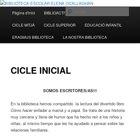
Escola Sant Jordi Sant Vicenç dels Horts)
Menú
Cerca
CICLE INICIAL
Pàgina d'inici
BIBLIOACTIVITATS
Aneu
principal
BIBLIOTECA ESCOLAR ELENA
CICLE MITJÀ
CICLE SUPERIOR
EDUCACIÓ INFANTIL
al
OCALLAGHAN
ERASMUS BIBLIOTECA
LA NOSTRA BIBLIOTECA
contingut
principal
CICLE INICIAL
SOMOS ESCRITORES/AS!!!
En la biblioteca hemos compartido la lectura del divertido libro
Cómo hacer enfadar a mamá y a papá
. Se trata de una historia
muy cercana y llena de humor que ha hecho reír a los niños y
niñas, al mismo tiempo que les ha ayudado a pensar sobre las
relaciones familiares.