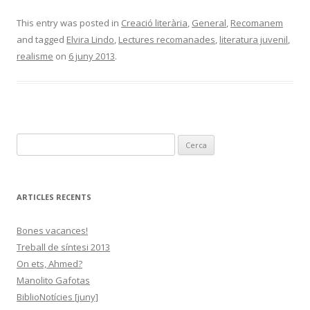
This entry was posted in
Creació literària
,
General
,
Recomanem
and tagged
Elvira Lindo
,
Lectures recomanades
,
literatura juvenil
,
realisme
on
6 juny 2013
.
C
e
r
c
ARTICLES RECENTS
a
:
Bones vacances!
Treball de síntesi 2013
On ets, Ahmed?
Manolito Gafotas
BiblioNotícies [juny]