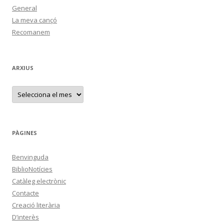
General
La meva cançó
Recomanem
ARXIUS
A
r
x
i
u
s
PÀGINES
Benvinguda
BiblioNotícies
Catàleg electrònic
Contacte
Creació literària
D’interès