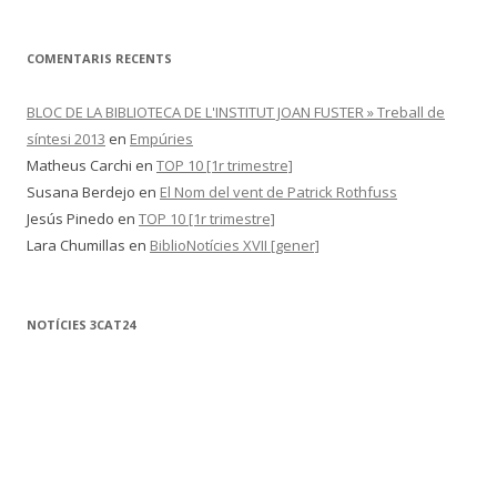
COMENTARIS RECENTS
BLOC DE LA BIBLIOTECA DE L'INSTITUT JOAN FUSTER » Treball de
síntesi 2013
en
Empúries
Matheus Carchi
en
TOP 10 [1r trimestre]
Susana Berdejo
en
El Nom del vent de Patrick Rothfuss
Jesús Pinedo
en
TOP 10 [1r trimestre]
Lara Chumillas
en
BiblioNotícies XVII [gener]
NOTÍCIES 3CAT24