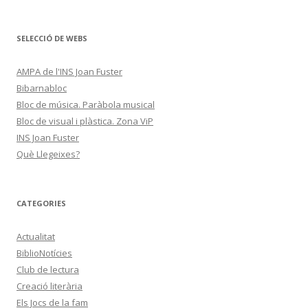
SELECCIÓ DE WEBS
AMPA de l'INS Joan Fuster
Bibarnabloc
Bloc de música. Paràbola musical
Bloc de visual i plàstica. Zona ViP
INS Joan Fuster
Què Llegeixes?
CATEGORIES
Actualitat
BiblioNotícies
Club de lectura
Creació literària
Els Jocs de la fam