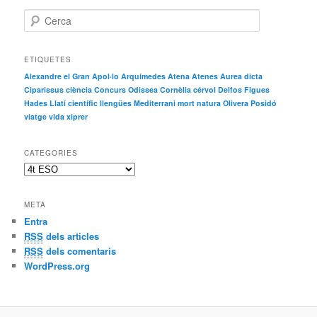
c
itt
m
C
e
e
er
p
r
c
b
ar
ETIQUETES
a
Alexandre el Gran
Apol·lo
Arquímedes
Atena
Atenes
Aurea dicta
o
te
Ciparissus
ciència
Concurs Odissea
Cornèlia
cérvol
Delfos
Figues
o
ix
Hades
Llatí científic
llengües
Mediterrani
mort
natura
Olivera
Posidó
viatge
vida
xiprer
k
CATEGORIES
C
a
t
META
e
Entra
g
RSS
dels articles
o
r
RSS
dels comentaris
i
WordPress.org
e
s