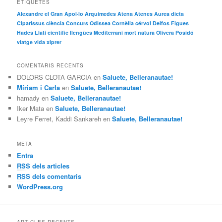
ETIQUETES
a
Alexandre el Gran
Apol·lo
Arquímedes
Atena
Atenes
Aurea dicta
Ciparissus
ciència
Concurs Odissea
Cornèlia
cérvol
Delfos
Figues
Hades
Llatí científic
llengües
Mediterrani
mort
natura
Olivera
Posidó
viatge
vida
xiprer
COMENTARIS RECENTS
DOLORS CLOTA GARCIA
en
Saluete, Belleranautae!
Míriam i Carla
en
Saluete, Belleranautae!
hamady
en
Saluete, Belleranautae!
Iker Mata
en
Saluete, Belleranautae!
Leyre Ferret, Kaddi Sankareh
en
Saluete, Belleranautae!
META
Entra
RSS
dels articles
RSS
dels comentaris
WordPress.org