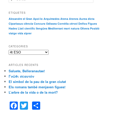
e
r
c
ETIQUETES
a
Alexandre el Gran
Apol·lo
Arquímedes
Atena
Atenes
Aurea dicta
Ciparissus
ciència
Concurs Odissea
Cornèlia
cérvol
Delfos
Figues
Hades
Llatí científic
llengües
Mediterrani
mort
natura
Olivera
Posidó
viatge
vida
xiprer
CATEGORIES
C
a
t
ARTICLES RECENTS
e
Saluete, Belleranautae!
g
Γνῶθι σεαυτόν
o
r
El símbol de la pau de la gran ciutat
i
Els romans també menjaven figues!
e
L’arbre de la vida o de la mort?
s
F
T
C
a
w
o