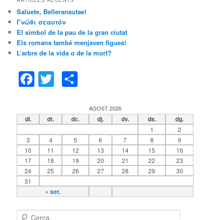
ARTICLES RECENTS
Saluete, Belleranautae!
Γνῶθι σεαυτόν
El símbol de la pau de la gran ciutat
Els romans també menjaven figues!
L’arbre de la vida o de la mort?
F
T
C
a
w
o
c
itt
m
AGOST 2026
dl.
dt.
dc.
dj.
dv.
ds.
dg.
e
er
p
1
2
b
ar
3
4
5
6
7
8
9
10
11
12
13
14
15
16
o
te
17
18
19
20
21
22
23
o
ix
24
25
26
27
28
29
30
31
k
« set.
C