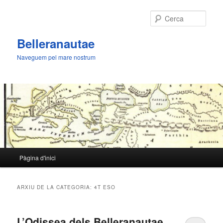
Cerca
Belleranautae
Naveguem pel mare nostrum
Menú
Pàgina d'inici
Aneu
Aneu
principal
al
al
ARXIU DE LA CATEGORIA:
4T ESO
contingut
contingut
L’Odissea dels Belleranautae
principal
secundari