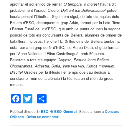
aprofitar el sol enlloc de remar.
O tempora, o mores!
hauria dit
probablement l’orador Ciceró.
Delirant isti Belleranautae!
potser
hauria pensat l’Obèlix… Sigui com sigui, de tots els equips dels
Bellera d’ESO, destaquem el grup Arkio, format per la Laia Riera
i Bernat Fusté de 3r d’ESO, que amb 61 punts ocupen la segona
posició de tots els concursants del Bellera, alumnes de primer de
batxillerat inclosos. Feliciter! El 3r lloc dins del Bellera també ha
estat per a un grup de 3r d’ESO, les Aurea Dicta, el grup format
per l’Anna Valiente i l’Elisa Castellsagué, amb 59 punts.
Felicitats a tots els equips:
Calypso, Festina lente Bellera,
Chupacabras, Adrestia, Sofia, Veni vidi vici, Kratos imperium,
Discite!
Gràcies per la il·lusió i el temps que vau dedicar a
conèixer el món de la ciència i la tècnica en el món de grecs i
romans.
Facebook
Twitter
Comparteix
Publicat dins de
3r ESO
,
4t ESO
,
General
|
Etiquetat com a
Concurs
Odissea
|
Deixa un comentari