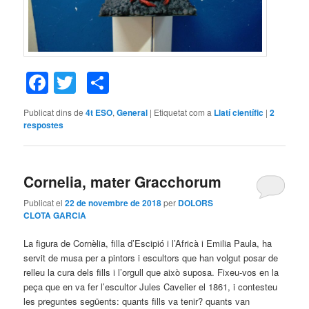
Facebook
Twitter
Comparteix
Publicat dins de
4t ESO
,
General
|
Etiquetat com a
Llatí científic
|
2
respostes
Cornelia, mater Gracchorum
Publicat el
22 de novembre de 2018
per
DOLORS
CLOTA GARCIA
La figura de Cornèlia, filla d’Escipió i l’Africà i Emilia Paula, ha
servit de musa per a pintors i escultors que han volgut posar de
relleu la cura dels fills i l’orgull que això suposa. Fixeu-vos en la
peça que en va fer l’escultor Jules Cavelier el 1861, i contesteu
les preguntes següents: quants fills va tenir? quants van