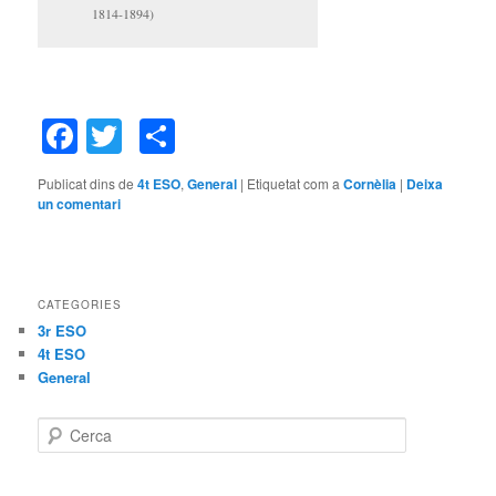
1814-1894)
Facebook
Twitter
Comparteix
Publicat dins de
4t ESO
,
General
|
Etiquetat com a
Cornèlia
|
Deixa
un comentari
CATEGORIES
3r ESO
4t ESO
General
C
e
r
c