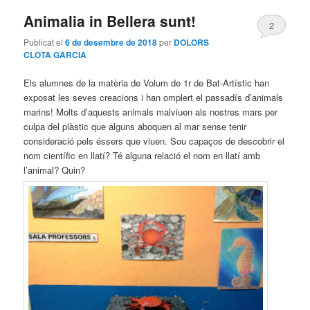
Animalia in Bellera sunt!
2
Publicat el
6 de desembre de 2018
per
DOLORS
CLOTA GARCIA
Els alumnes de la matèria de Volum de 1r de Bat-Artístic han
exposat les seves creacions i han omplert el passadís d’animals
marins! Molts d’aquests animals malviuen als nostres mars per
culpa del plàstic que alguns aboquen al mar sense tenir
consideració pels éssers que viuen. Sou capaços de descobrir el
nom científic en llatí? Té alguna relació el nom en llatí amb
l’animal? Quin?