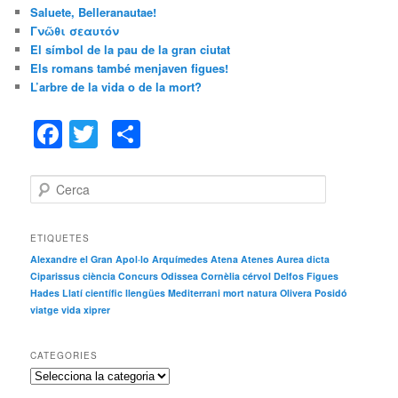
Saluete, Belleranautae!
g
Γνῶθι σεαυτόν
o
r
El símbol de la pau de la gran ciutat
i
Els romans també menjaven figues!
e
L’arbre de la vida o de la mort?
s
F
T
C
a
w
o
c
itt
m
C
e
e
er
p
r
c
b
ar
ETIQUETES
a
Alexandre el Gran
Apol·lo
Arquímedes
Atena
Atenes
Aurea dicta
o
te
Ciparissus
ciència
Concurs Odissea
Cornèlia
cérvol
Delfos
Figues
o
ix
Hades
Llatí científic
llengües
Mediterrani
mort
natura
Olivera
Posidó
viatge
vida
xiprer
k
CATEGORIES
C
a