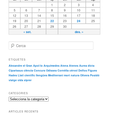
e
er
p
1
2
3
4
b
ar
5
6
7
8
9
10
11
12
13
14
15
16
17
18
o
te
19
20
21
22
23
24
25
o
ix
26
27
28
29
30
« set.
des. »
k
C
e
r
c
ETIQUETES
a
Alexandre el Gran
Apol·lo
Arquímedes
Atena
Atenes
Aurea dicta
Ciparissus
ciència
Concurs Odissea
Cornèlia
cérvol
Delfos
Figues
Hades
Llatí científic
llengües
Mediterrani
mort
natura
Olivera
Posidó
viatge
vida
xiprer
CATEGORIES
C
a
t
ARTICLES RECENTS
e