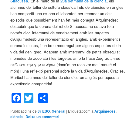
Siracussa
. En el marc de la
23a setmana de la ciència
, els
alumnes del taller de cultura clàssica i els de ciències en anglès
han compartit una estona al laboratori per recordar un dels
episodis que possiblement han fet més conegut Arquímedes:
descobrir que la corona del rei de Siracussa no estava feta
només d’or. Intercanvi de coneixement amb les targetes
d’Arquímedesb una representació en anglès, amb experiment i
corona inclosos, i un breu recorregut per alguns aspectes de la
vida del geni grec. Acabem amb intercanvi de petits obsequis:
monedes de xocolata i les targetes amb la frase Δός μοι, ποῦ
στῶ και την γην κινήσω (dona’m on recolzar-me i mouré el
món) i una reflexió personal sobre la vida d’Arquímedes. Gràcies,
Maribel i alumnes del taller de ciències en anglès per aquesta
Targetes per als companys
experiència compartida!
Facebook
Twitter
Comparteix
Publicat dins de
3r ESO
,
General
|
Etiquetat com a
Arquímedes
,
ciència
|
Deixa un comentari