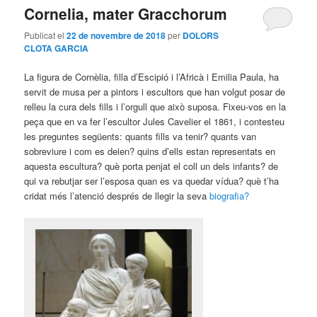
Cornelia, mater Gracchorum
Publicat el
22 de novembre de 2018
per
DOLORS
CLOTA GARCIA
La figura de Cornèlia, filla d’Escipió i l’Africà i Emilia Paula, ha
servit de musa per a pintors i escultors que han volgut posar de
relleu la cura dels fills i l’orgull que això suposa. Fixeu-vos en la
peça que en va fer l’escultor Jules Cavelier el 1861, i contesteu
les preguntes següents: quants fills va tenir? quants van
sobreviure i com es deien? quins d’ells estan representats en
aquesta escultura? què porta penjat el coll un dels infants? de
qui va rebutjar ser l’esposa quan es va quedar vídua? què t’ha
cridat més l’atenció després de llegir la seva
biografia?