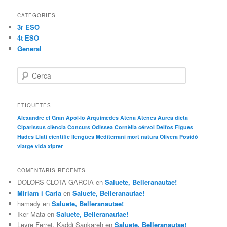
CATEGORIES
3r ESO
4t ESO
General
C
e
r
c
ETIQUETES
a
Alexandre el Gran
Apol·lo
Arquímedes
Atena
Atenes
Aurea dicta
Ciparissus
ciència
Concurs Odissea
Cornèlia
cérvol
Delfos
Figues
Hades
Llatí científic
llengües
Mediterrani
mort
natura
Olivera
Posidó
viatge
vida
xiprer
COMENTARIS RECENTS
DOLORS CLOTA GARCIA
en
Saluete, Belleranautae!
Míriam i Carla
en
Saluete, Belleranautae!
hamady
en
Saluete, Belleranautae!
Iker Mata
en
Saluete, Belleranautae!
Leyre Ferret, Kaddi Sankareh
en
Saluete, Belleranautae!