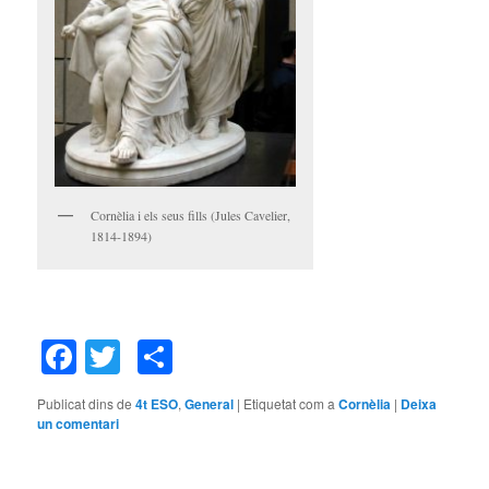
Cornèlia i els seus fills (Jules Cavelier,
1814-1894)
Facebook
Twitter
Comparteix
Publicat dins de
4t ESO
,
General
|
Etiquetat com a
Cornèlia
|
Deixa
un comentari