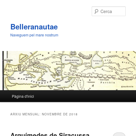
Cerca
Belleranautae
Naveguem pel mare nostrum
Menú
Pàgina d'inici
Aneu
Aneu
principal
al
al
ARXIU MENSUAL:
NOVEMBRE DE 2018
contingut
contingut
Arquímedes de Siracussa
principal
secundari