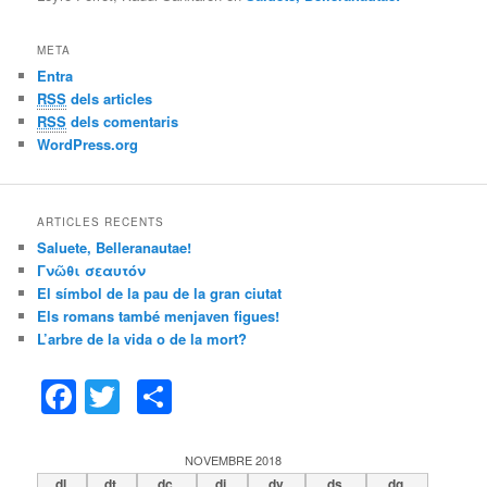
META
Entra
RSS
dels articles
RSS
dels comentaris
WordPress.org
ARTICLES RECENTS
Saluete, Belleranautae!
Γνῶθι σεαυτόν
El símbol de la pau de la gran ciutat
Els romans també menjaven figues!
L’arbre de la vida o de la mort?
F
T
C
a
w
o
c
itt
m
NOVEMBRE 2018
dl.
dt.
dc.
dj.
dv.
ds.
dg.