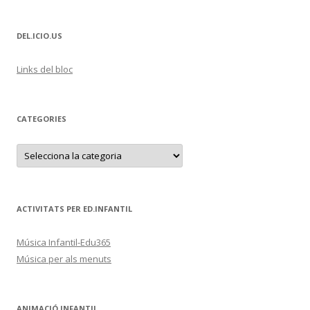
DEL.ICIO.US
Links del bloc
CATEGORIES
C
a
t
e
g
o
r
ACTIVITATS PER ED.INFANTIL
i
e
s
Música Infantil-Edu365
Música per als menuts
ANIMACIÓ INFANTIL