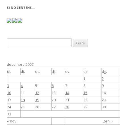
SI NO L’ENTENS…
C
e
r
c
desembre 2007
a
dl.
dt.
dc.
dj.
dv.
ds.
dg.
:
1
2
3
4
5
6
7
8
9
10
11
12
13
14
15
16
17
18
19
20
21
22
23
24
25
26
27
28
29
30
31
« nov.
gen. »