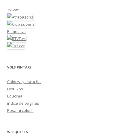
3xl.cat
Ritmes.cat
VOLS PINTAR?
Colorea y escucha
Dibuixos
Educima
ïndice de páginas
Posa-hi color!!!
WEBQUESTS