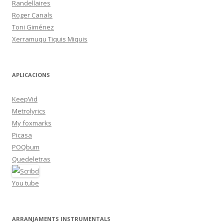
Randellaires
Roger Canals
Toni Giménez
Xerramuqu Tiquis Miquis
APLICACIONS
KeepVid
Metrolyrics
My foxmarks
Picasa
POQbum
Quedeletras
You tube
ARRANJAMENTS INSTRUMENTALS