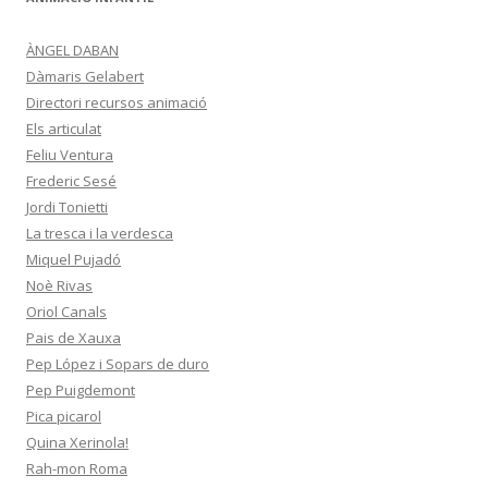
ÀNGEL DABAN
Dàmaris Gelabert
Directori recursos animació
Els articulat
Feliu Ventura
Frederic Sesé
Jordi Tonietti
La tresca i la verdesca
Miquel Pujadó
Noè Rivas
Oriol Canals
Pais de Xauxa
Pep López i Sopars de duro
Pep Puigdemont
Pica picarol
Quina Xerinola!
Rah-mon Roma