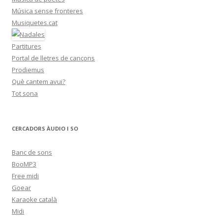
Música sense fronteres
Musiquetes.cat
Partitures
Portal de lletres de cançons
Prodiemus
Què cantem avui?
Tot sona
CERCADORS ÀUDIO I SO
Banc de sons
BooMP3
Free midi
Goear
Karaoke català
Midi