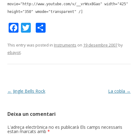
movie="http://www.youtube.com/v/__vrWsx8Gao" width="425"
height="350" wmode="transparent" /]
F
T
C
ac
w
o
e
itt
m
This entry was posted in
Instruments
on
19 desembre 2007
by
ebayot
.
b
er
p
o
ar
o
te
k
ix
Post
←
Jingle Bells Rock
La cobla
→
navigation
Deixa un comentari
L'adreça electrònica no es publicarà
Els camps necessaris
estan marcats amb
*