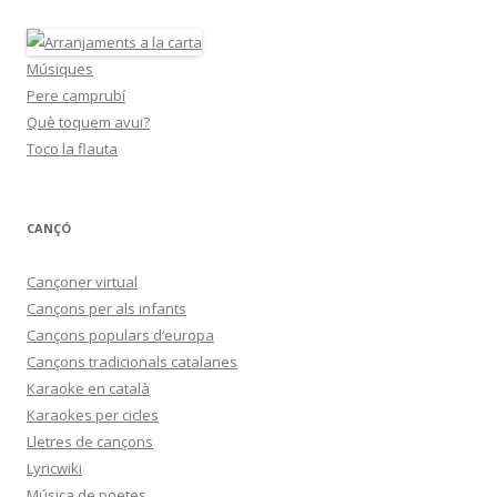
Músiques
Pere camprubí
Què toquem avui?
Toco la flauta
CANÇÓ
Cançoner virtual
Cançons per als infants
Cançons populars d’europa
Cançons tradicionals catalanes
Karaoke en català
Karaokes per cicles
Lletres de cançons
Lyricwiki
Música de poetes