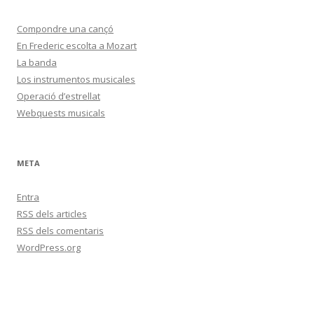
Compondre una cançó
En Frederic escolta a Mozart
La banda
Los instrumentos musicales
Operació d’estrellat
Webquests musicals
META
Entra
RSS
dels articles
RSS
dels comentaris
WordPress.org