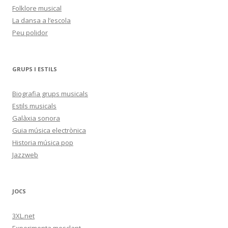
Folklore musical
La dansa a l’escola
Peu polidor
GRUPS I ESTILS
Biografia grups musicals
Estils musicals
Galàxia sonora
Guia música electrònica
Historia música pop
Jazzweb
JOCS
3XL.net