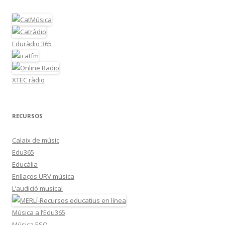
Eduràdio 365
XTEC ràdio
RECURSOS
Calaix de músic
Edu365
Educàlia
Enllaços URV música
L’audició musical
Música a l’Edu365
Música ESO