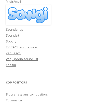
Midis/mp3
Soundsnap
Soundzit
Spotify
TIC TAC banc de sons
vanBasco
Wiquipedia sound list
Yes.fm
COMPOSITORS
Biografia grans compositors
Tot música