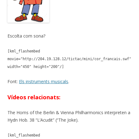
Escolta com sona?
[kml_flashembed
movie="http://204.19.128.12/tictac/mini/cor_francais.swf"
width="450" height="200"/]
Font:
Els instruments musicals
.
Vídeos relacionats:
The Horns of the Berlin & Vienna Philharmonics interpreten a
Hydn Hob. 38 “L’Acudit” (“The Joke).
[kml_flashembed