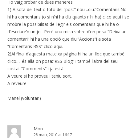
Ho vaig probar de dues maneres:
1) A sota del text o foto del “post” nou…diu:”Comentaris:No
hi ha comentaris (o si n’hi ha diu quants n’hi ha) clico aquí i se
m’obre la possibilitat de llegir els comentaris que hi ha o
d’escriure’n un jo…Però una mica sobre d’on posa “Deixa un
comentari” hi ha una opció que diu:”Accions”i a sota
“Comentaris RSS” clico aquí.
2)Al final d’aquesta mateixa pàgina hi ha un lloc que també
clico…i és allà on posa:”RSS Blog” i també l’altra del seu
costat “Comments” i ja està.
A veure si ho proveu i teniu sort.
A reveure
Manel (voluntari)
Mon
28 març 2010 at 16:17