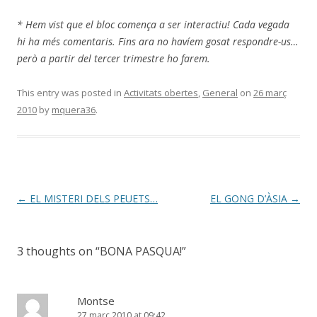
* Hem vist que el bloc comença a ser interactiu! Cada vegada
hi ha més comentaris. Fins ara no havíem gosat respondre-us…
però a partir del tercer trimestre ho farem.
This entry was posted in
Activitats obertes
,
General
on
26 març
2010
by
mquera36
.
Post
←
EL MISTERI DELS PEUETS…
EL GONG D’ÀSIA
→
navigation
3 thoughts on “
BONA PASQUA!
”
Montse
27 març 2010 at 09:42