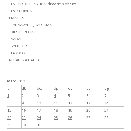
TALLER DE PLÀSTICA (dimecres oberts)
Taller Dibuix
TEMÀTICS
CARNAVAL i QUARESMA
DIES ESPECIALS
NADAL
SANT JORDI
TARDOR
TREBALLS A L'AULA
març 2010
dl.
dt.
dc.
dj.
dv.
ds.
dg.
1
2
3
4
5
6
7
8
9
10
11
12
13
14
15
16
17
18
19
20
21
22
23
24
25
26
27
28
29
30
31