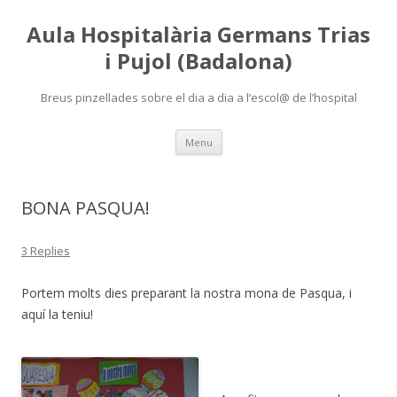
Aula Hospitalària Germans Trias
i Pujol (Badalona)
Breus pinzellades sobre el dia a dia a l’escol@ de l’hospital
Skip
Menu
to
content
BONA PASQUA!
3 Replies
Portem molts dies preparant la nostra mona de Pasqua, i
aquí la teniu!