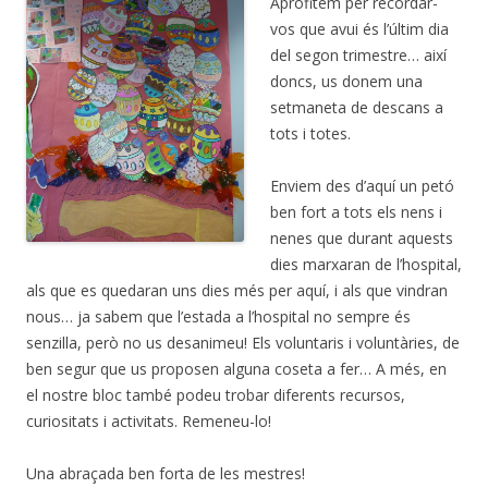
Aprofitem per recordar-
vos que avui és l’últim dia
del segon trimestre… així
doncs, us donem una
setmaneta de descans a
tots i totes.
Enviem des d’aquí un petó
ben fort a tots els nens i
nenes que durant aquests
dies marxaran de l’hospital,
als que es quedaran uns dies més per aquí, i als que vindran
nous… ja sabem que l’estada a l’hospital no sempre és
senzilla, però no us desanimeu! Els voluntaris i voluntàries, de
ben segur que us proposen alguna coseta a fer… A més, en
el nostre bloc també podeu trobar diferents recursos,
curiositats i activitats. Remeneu-lo!
Una abraçada ben forta de les mestres!