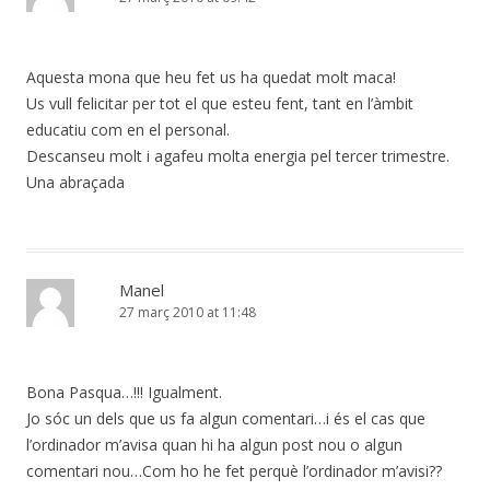
Aquesta mona que heu fet us ha quedat molt maca!
Us vull felicitar per tot el que esteu fent, tant en l’àmbit
educatiu com en el personal.
Descanseu molt i agafeu molta energia pel tercer trimestre.
Una abraçada
Manel
27 març 2010 at 11:48
Bona Pasqua…!!! Igualment.
Jo sóc un dels que us fa algun comentari…i és el cas que
l’ordinador m’avisa quan hi ha algun post nou o algun
comentari nou…Com ho he fet perquè l’ordinador m’avisi??