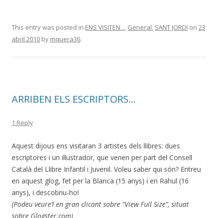
This entry was posted in
ENS VISITEN...
,
General
,
SANT JORDI
on
23
abril 2010
by
mquera36
.
ARRIBEN ELS ESCRIPTORS…
1 Reply
Aquest dijous ens visitaran 3 artistes dels llibres: dues
escriptores i un il·lustrador, que venen per part del Consell
Català del Llibre Infantil i Juvenil. Voleu saber qui són? Entreu
en aquest glog, fet per la Blanca (15 anys) i en Rahul (16
anys), i descobriu-ho!
(Podeu veure’l en gran clicant sobre “View Full Size”, situat
sobre Glogster.com)