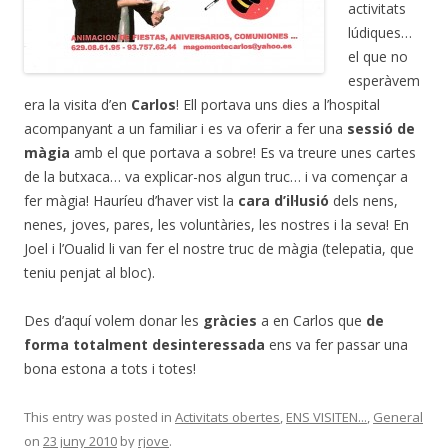
activitats
lúdiques…
el que no
esperàvem
era la visita d’en
Carlos
! Ell portava uns dies a l’hospital
acompanyant a un familiar i es va oferir a fer una
sessió de
màgia
amb el que portava a sobre! Es va treure unes cartes
de la butxaca… va explicar-nos algun truc… i va començar a
fer màgia! Hauríeu d’haver vist la
cara d’il·lusió
dels nens,
nenes, joves, pares, les voluntàries, les nostres i la seva! En
Joel i l’Oualid li van fer el nostre truc de màgia (telepatia, que
teniu penjat al bloc).
Des d’aquí volem donar les
gràcies
a en Carlos que
de
forma totalment desinteressada
ens va fer passar una
bona estona a tots i totes!
This entry was posted in
Activitats obertes
,
ENS VISITEN...
,
General
on
23 juny 2010
by
rjove
.