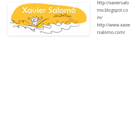
http://xaviersalo
mo.blogspot.co
m/
http://www.xavie
rsalomo.com/