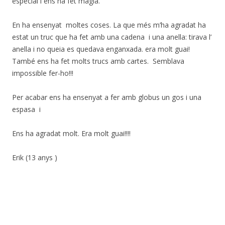
especial i ens ha fet màgia.
En ha ensenyat moltes coses. La que més m’ha agradat ha
estat un truc que ha fet amb una cadena i una anella: tirava l’
anella i no queia es quedava enganxada. era molt guai!
També ens ha fet molts trucs amb cartes. Semblava
impossible fer-ho!!!
Per acabar ens ha ensenyat a fer amb globus un gos i una
espasa i
Ens ha agradat molt. Era molt guai!!!!
Erik (13 anys )