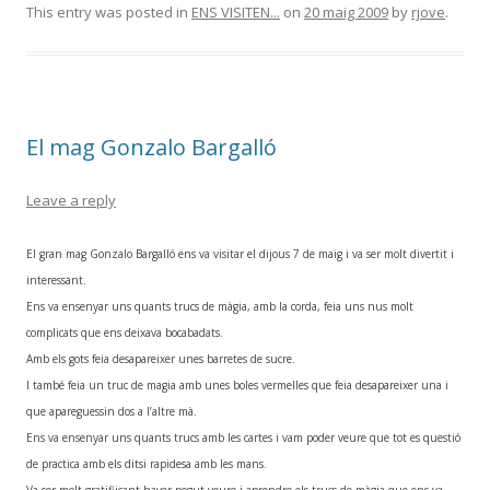
This entry was posted in
ENS VISITEN...
on
20 maig 2009
by
rjove
.
El mag Gonzalo Bargalló
Leave a reply
El gran mag Gonzalo Bargalló ens va visitar el dijous 7 de maig i va ser molt divertit i
interessant.
Ens va ensenyar uns quants trucs de màgia, amb la corda, feia uns nus molt
complicats que ens deixava bocabadats.
Amb els gots feia desapareixer unes barretes de sucre.
I també feia un truc de magia amb unes boles vermelles que feia desapareixer una i
que apareguessin dos a l’altre mà.
Ens va ensenyar uns quants trucs amb les cartes i vam poder veure que tot es questió
de practica amb els ditsi rapidesa amb les mans.