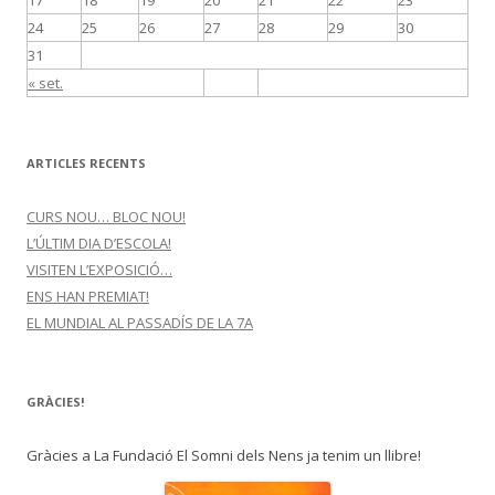
24
25
26
27
28
29
30
31
« set.
ARTICLES RECENTS
CURS NOU… BLOC NOU!
L’ÚLTIM DIA D’ESCOLA!
VISITEN L’EXPOSICIÓ…
ENS HAN PREMIAT!
EL MUNDIAL AL PASSADÍS DE LA 7A
GRÀCIES!
Gràcies a La Fundació El Somni dels Nens ja tenim un llibre!