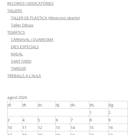
RECORDS I DEDICATÒRIES
TALLERS
TALLER DE PLÀSTICA (dimecres oberts)
Taller Dibuix
TEMÀTICS
CARNAVAL i QUARESMA
DIES ESPECIALS
NADAL
SANT JORDI
TARDOR
TREBALLS A L'AULA
agost 2026
dl.
dt.
dc.
dj.
dv.
ds.
dg.
1
2
3
4
5
6
7
8
9
10
11
12
13
14
15
16
17
18
19
20
21
22
23