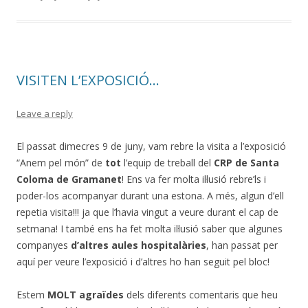
VISITEN L’EXPOSICIÓ…
Leave a reply
El passat dimecres 9 de juny, vam rebre la visita a l’exposició
“Anem pel món” de
tot
l’equip de treball del
CRP de Santa
Coloma de Gramanet
! Ens va fer molta il·lusió rebre’ls i
poder-los acompanyar durant una estona. A més, algun d’ell
repetia visita!!! ja que l’havia vingut a veure durant el cap de
setmana! I també ens ha fet molta il·lusió saber que algunes
companyes
d’altres aules hospitalàries
, han passat per
aquí per veure l’exposició i d’altres ho han seguit pel bloc!
Estem
MOLT agraïdes
dels diferents comentaris que heu