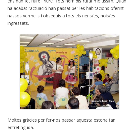
ens han fet riure i riure. Tots hem disfrutat moltíssim. Quan
ha acabat l’actuació han passat per les habitacions oferint
nassos vermells i obsequis a tots els nens/es, nois/es
ingressats.
Moltes gràcies per fer-nos passar aquesta estona tan
entretinguda.