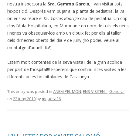
nostra inspectora la
Sra. Gemma Garcia,
i van visitar tots
l’exposició. Després vam pujar a la planta de pediatria, la 7a,
on ens va rebre el
Dr. Carlos Rodrigo
cap de pediatria. Un cop
dins l’Aula Hospitalària, en Marouane en nom de tots els nens
i nenes va obsequiar-los amb un dibuix fet per ells al taller
dels dimecres oberts del dia 9 de juny (ho podeu veure al
muntatge d’aquell dia!).
Estem molt contentes de la seva visita i de la gran acollida
per part de l’hospital!!! Esperem que continuïn les visites a les
diferents aules hospitalàries de Catalunya.
This entry was posted in
ANEM PEL MÓN
,
ENS VISITEN...
,
General
on
22 juny 2010
by
mquera36
.