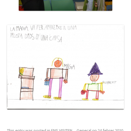
This entry was posted in
ENS VISITEN...
,
General
on
24 febrer 2010