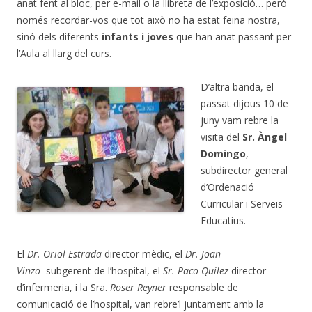
anat fent al bloc, per e-mail o la llibreta de l’exposició… però
només recordar-vos que tot això no ha estat feina nostra,
sinó dels diferents
infants i joves
que han anat passant per
l’Aula al llarg del curs.
D’altra banda, el
passat dijous 10 de
juny vam rebre la
visita del
Sr. Àngel
Domingo
,
subdirector general
d’Ordenació
Curricular i Serveis
Educatius.
El
Dr. Oriol Estrada
director mèdic, el
Dr. Joan
Vinzo
subgerent de l’hospital, el
Sr. Paco Quílez
director
d’infermeria, i la Sra.
Roser Reyner
responsable de
comunicació de l’hospital, van rebre’l juntament amb la