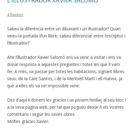
L’IL·LUSTRADOR XAVIER SALOMÓ
4 Replies
Sabeu la diferència entre un dibuixant i un il·lustrador? Quan
veieu la portada d’un llibre, sabeu diferenciar entre l’escriptor i
l’il·lustrador?
Ahir l’il·lustrador Xavier Salomó ens va venir a visitar i ens va
donar resposta a aquestes preguntes i totes les que li vam
fer. A més, va passar per totes les habitacions, signant llibres
seus, de la Care Santos, i de la Meritxell Martí i ell mateix, ja
que a elles els va ser impossible venir.
Des d’aquí li donem les gràcies i us posem l’enllaç al seu bloc i
a la seva pàgina web, per tal que pogueu deixar-li els vostres
comentaris i seguir les seves obres.
Moltes gràcies Xavier.