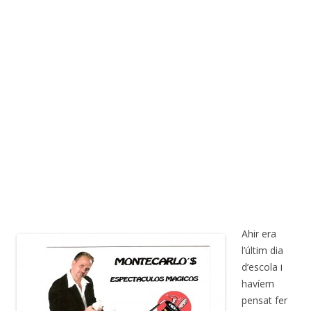
Ahir era
l’últim dia
d’escola i
havíem
pensat fer