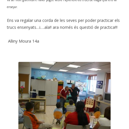
Va ser molt gratifiicant haver pogut veure i aprendre els trucs de màgia que ens va
enseyar.
Ens va regalar una corda de les seves per poder practicar els
trucs ensenyats…i….ala!! ara només és questió de practica!!!
Alliny Moura 14a