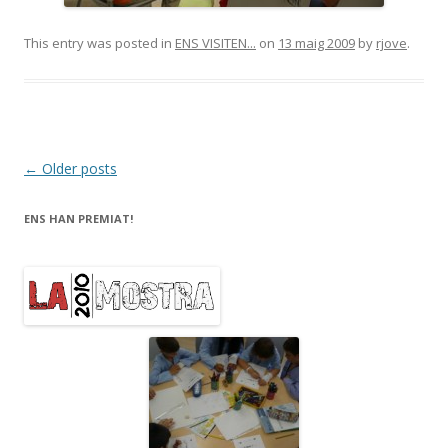
This entry was posted in
ENS VISITEN...
on
13 maig 2009
by
rjove
.
Post
←
Older posts
navigation
ENS HAN PREMIAT!