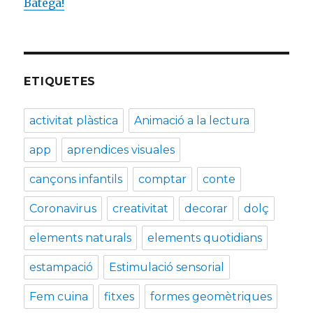
Batega!
ETIQUETES
activitat plàstica
Animació a la lectura
app
aprendices visuales
cançons infantils
comptar
conte
Coronavirus
creativitat
decorar
dolç
elements naturals
elements quotidians
estampació
Estimulació sensorial
Fem cuina
fitxes
formes geomètriques