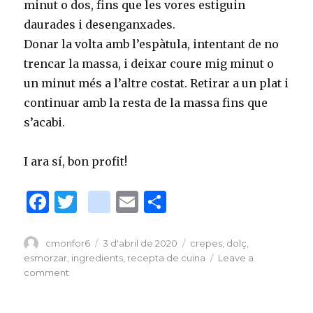
minut o dos, fins que les vores estiguin
daurades i desenganxades.
Donar la volta amb l’espàtula, intentant de no
trencar la massa, i deixar coure mig minut o
un minut més a l’altre costat. Retirar a un plat i
continuar amb la resta de la massa fins que
s’acabi.
I ara sí, bon profit!
F
T
bl
E
C
a
w
o
m
o
c
it
g
ai
m
Author
cmonfor6
Posted
3 d'abril de 2020
Tags
crepes
,
dolç
,
on
esmorzar
,
ingredients
,
recepta de cuina
Leave a
e
te
g
l
p
comment
on
b
r
er
ar
Recepta
de