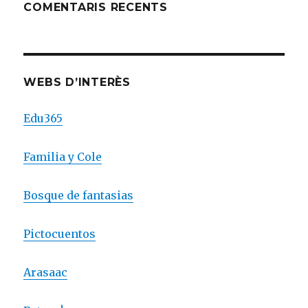
COMENTARIS RECENTS
WEBS D’INTERÈS
Edu365
MATEMATICAS PARA NIÑOS
FRUTAS Y VERDURAS
glow numbers
jocs de lectura
POCOYO ABC
bubble tea
TEAPP
Familia y Cole
Bosque de fantasias
Pictocuentos
Arasaac