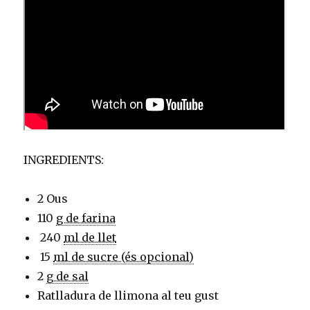
INGREDIENTS:
2 Ous
110
g de farina
240
ml de llet
15
ml de sucre (és opcional)
2
g de sal
Ratlladura de llimona al teu gust