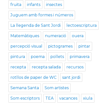
fruita
infants
insectes
Juguem amb formes i números
La llegenda de Sant Jordi
lectoescriptura
Matemàtiques
numeració
ouera
percepció visual
pictogrames
pintar
pintura
poema
pollets
primavera
recepta
recepta salada
recursos
rotllos de paper de WC
sant jordi
Semana Santa
Som artistes
Som escriptors
TEA
vacances
xiula