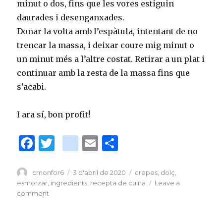
minut o dos, fins que les vores estiguin
daurades i desenganxades.
Donar la volta amb l’espàtula, intentant de no
trencar la massa, i deixar coure mig minut o
un minut més a l’altre costat. Retirar a un plat i
continuar amb la resta de la massa fins que
s’acabi.
I ara sí, bon profit!
F
T
bl
E
C
a
w
o
m
o
c
it
g
ai
m
Author
cmonfor6
Posted
3 d'abril de 2020
Tags
crepes
,
dolç
,
on
esmorzar
,
ingredients
,
recepta de cuina
Leave a
e
te
g
l
p
comment
on
b
r
er
ar
Recepta
de