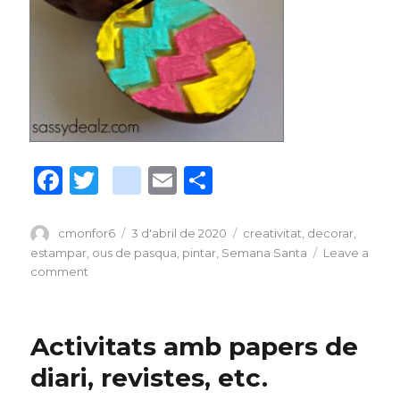
F
T
bl
E
C
a
w
o
m
o
c
it
g
ai
m
Author
cmonfor6
Posted
3 d'abril de 2020
Tags
creativitat
,
decorar
,
on
estampar
,
ous de pasqua
,
pintar
,
Semana Santa
Leave a
e
te
g
l
p
comment
on
b
r
er
ar
Ous
de
o
_
te
pasqua
Activitats amb papers de
o
p
ix
diari, revistes, etc.
k
o