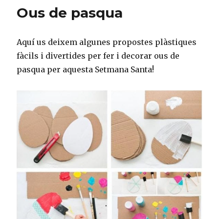
o
_
te
cuina:
Ous de pasqua
o
p
ix
Crepes!
k
o
Aquí us deixem algunes propostes plàstiques
st
fàcils i divertides per fer i decorar ous de
pasqua per aquesta Setmana Santa!