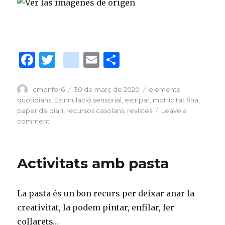
F
T
bl
E
C
a
w
o
m
o
c
it
g
ai
m
Author
cmonfor6
Posted
30 de març de 2020
Tags
elements
on
quotidians
,
Estimulació sensorial
,
estripar
,
motricitat fina
,
e
te
g
l
p
paper de diari
,
recursos casolans
,
revistes
Leave a
b
r
er
ar
comment
on
Activitats
o
_
te
amb
o
p
ix
papers
Activitats amb pasta
de
k
o
diari,
st
revistes,
La pasta és un bon recurs per deixar anar la
etc.
creativitat, la podem pintar, enfilar, fer
collarets…