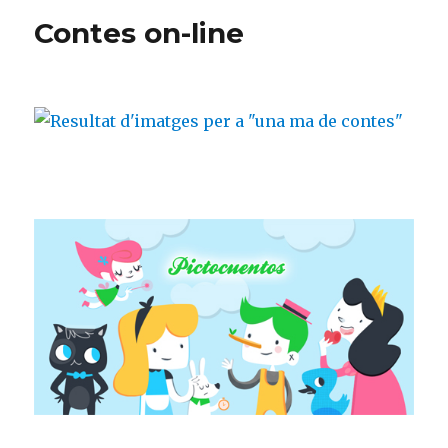
o
_
te
de
Contes on-line
o
p
ix
sal
k
o
st