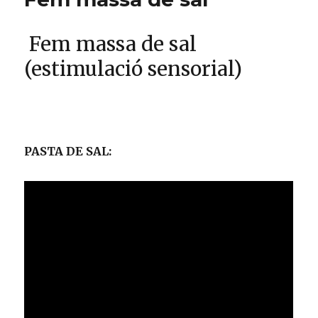
o
p
ix
k
o
Fem massa de sal
st
(estimulació sensorial)
PASTA DE SAL: