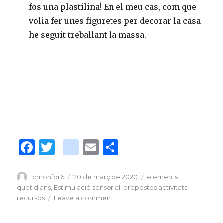
fos una plastilina! En el meu cas, com que
volia fer unes figuretes per decorar la casa
he seguit treballant la massa.
F
T
bl
E
C
a
w
o
m
o
c
it
g
ai
m
Author
cmonfor6
Posted
20 de març de 2020
Tags
elements
on
quotidians
,
Estimulació sensorial
,
propostes activitats
,
e
te
g
l
p
recursos
Leave a comment
on
b
r
er
ar
Fem
massa