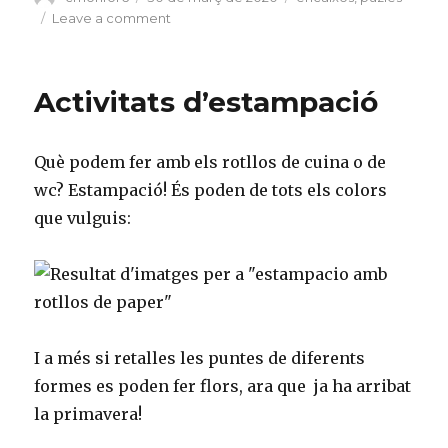
c
it
g
ai
m
on
Leave a comment
on
e
te
g
l
p
Puzles
b
r
er
ar
i
encaixos!
o
_
te
Activitats d’estampació
o
p
ix
k
o
Què podem fer amb els rotllos de cuina o de
st
wc? Estampació! És poden de tots els colors
que vulguis:
I a més si retalles les puntes de diferents
formes es poden fer flors, ara que ja ha arribat
la primavera!