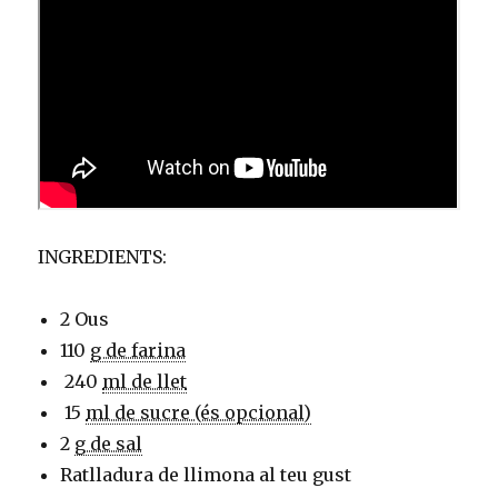
INGREDIENTS:
2 Ous
110
g de farina
240
ml de llet
15
ml de sucre (és opcional)
2
g de sal
Ratlladura de llimona al teu gust