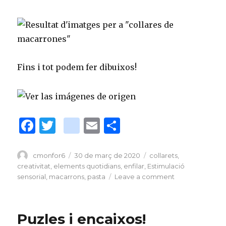
Fins i tot podem fer dibuixos!
F
T
bl
E
C
a
w
o
m
o
c
it
g
ai
m
Author
cmonfor6
Posted
30 de març de 2020
Tags
collarets
,
on
creativitat
,
elements quotidians
,
enfilar
,
Estimulació
e
te
g
l
p
sensorial
,
macarrons
,
pasta
Leave a comment
on
b
r
er
ar
Activitats
amb
o
_
te
pasta
Puzles i encaixos!
o
p
ix