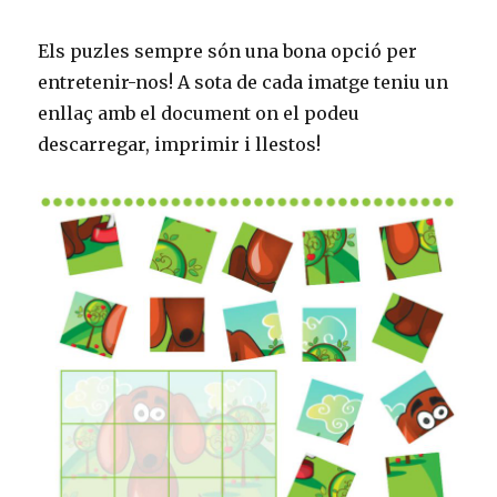
k
o
Els puzles sempre són una bona opció per
st
entretenir-nos! A sota de cada imatge teniu un
enllaç amb el document on el podeu
descarregar, imprimir i llestos!