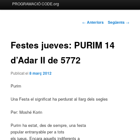
Menú
PROGRAMACIÓ CODE.org
Aneu
principal
al
Navegació
←
Anteriors
Següents
→
pels
contingut
articles
Festes jueves: PURIM 14
principal
d’Adar II de 5772
Publicat el
8 març 2012
Purim
Una Festa el significat ha perdurat al llarg dels segles
Per: Moshé Korin
Purim ha estat, des de sempre, una festa
popular entranyable per a tots
els jueus. Encara aquells indiferents a