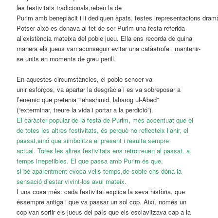
les festivitats tradicionals,reben la de
Purim amb beneplàcit i li dediquen àpats, festes irepresentacions dram
Potser això es donava al fet de ser Purim una festa referida
al’existència mateixa del poble jueu. Ella ens recorda de quina
manera els jueus van aconseguir evitar una catàstrofe i mantenir-
se units en moments de greu perill.
En aquestes circumstàncies, el poble sencer va
unir esforços, va apartar la desgràcia i es va sobreposar a
l’enemic que pretenia “lehashmid, laharog ul-Abed”
(“exterminar, treure la vida i portar a la perdició”).
El caràcter popular de la festa de Purim, més accentuat que el
de totes les altres festivitats, és perquè no reflecteix l’ahir, el
passat,sinó que simbolitza el present i resulta sempre
actual. Totes les altres festivitats ens retrotreuen al passat, a
temps irrepetibles. El que passa amb Purim és que,
si bé aparentment evoca vells temps,de sobte ens dóna la
sensació d’estar vivint-los avui mateix.
I una cosa més: cada festivitat explica la seva història, que
éssempre antiga i que va passar un sol cop. Així, només un
cop van sortir els jueus del país que els esclavitzava cap a la