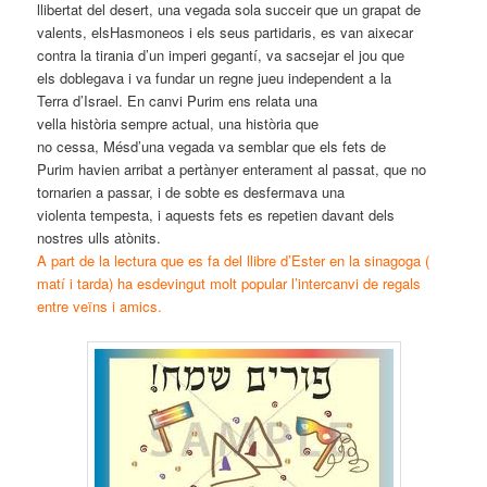
llibertat del desert, una vegada sola succeir que un grapat de
valents, elsHasmoneos i els seus partidaris, es van aixecar
contra la tirania d’un imperi gegantí, va sacsejar el jou que
els doblegava i va fundar un regne jueu independent a la
Terra d’Israel. En canvi Purim ens relata una
vella història sempre actual, una història que
no cessa, Mésd’una vegada va semblar que els fets de
Purim havien arribat a pertànyer enterament al passat, que no
tornarien a passar, i de sobte es desfermava una
violenta tempesta, i aquests fets es repetien davant dels
nostres ulls atònits.
A part de la lectura que es fa del llibre d’Ester en la
sinagoga
(
matí i tarda) ha esdevingut molt popular l’intercanvi de regals
entre veïns i amics.