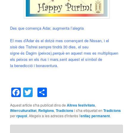
Des que comença Adar, augmenta l’alegria
El mes d’Adar és el dotzè mes començant de Nissan, i el
sisè des Tishrei sempre tindrà 30 dies, el seu
signe és Dagim (peixos),perquè en aquest mes es multipliquen
els peixos en els rius i mars,sent aquest el símbol de
la benedicció i bonaventura.
Facebook
Twitter
Comparteix
Aquest article s'ha publicat dins de
Altres festivitats
,
INterculturalitat
,
Religions
,
Tradicions
i s'ha etiquetat en
Tradicions
per
rpuyol
. Afegeix a les adreces d'interès l'
enllaç permanent
.