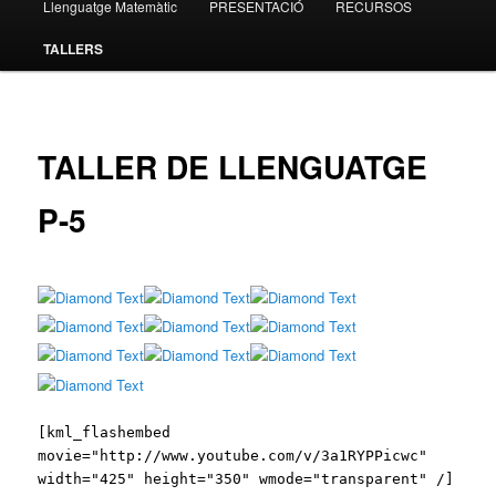
Llenguatge Matemàtic
PRESENTACIÓ
RECURSOS
contingut
TALLERS
principal
TALLER DE LLENGUATGE
P-5
[kml_flashembed
movie="http://www.youtube.com/v/3a1RYPPicwc"
width="425" height="350" wmode="transparent" /]