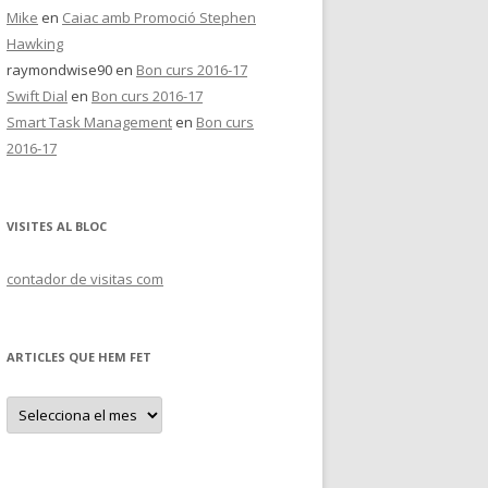
Mike
en
Caiac amb Promoció Stephen
Hawking
raymondwise90
en
Bon curs 2016-17
Swift Dial
en
Bon curs 2016-17
Smart Task Management
en
Bon curs
2016-17
VISITES AL BLOC
contador de visitas com
ARTICLES QUE HEM FET
A
r
t
i
c
l