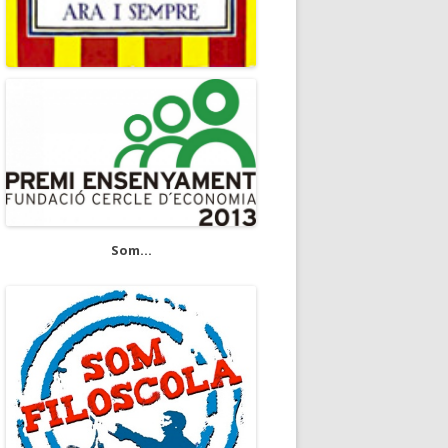
Som...