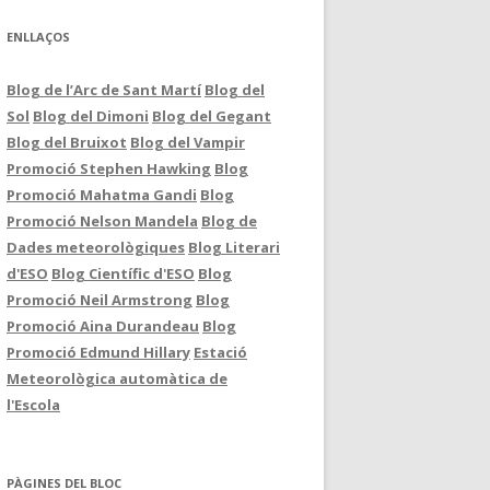
ENLLAÇOS
Blog de l’Arc de Sant Martí
Blog del
Sol
Blog del Dimoni
Blog del Gegant
Blog del Bruixot
Blog del Vampir
Promoció Stephen Hawking
Blog
Promoció Mahatma Gandi
Blog
Promoció Nelson Mandela
Blog de
Dades meteorològiques
Blog Literari
d'ESO
Blog Científic d'ESO
Blog
Promoció Neil Armstrong
Blog
Promoció Aina Durandeau
Blog
Promoció Edmund Hillary
Estació
Meteorològica automàtica de
l'Escola
PÀGINES DEL BLOC