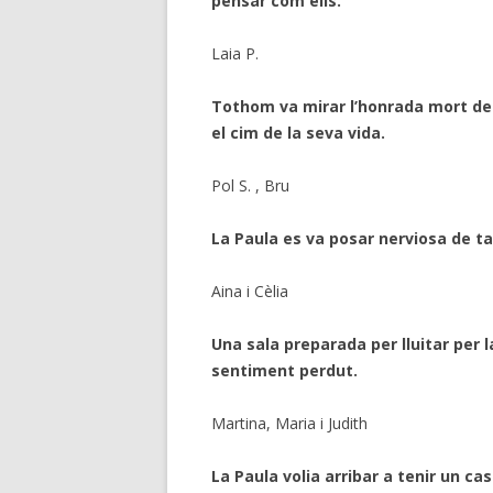
pensar com ells.
Laia P.
Tothom va mirar l’honrada mort de 
el cim de la seva vida.
Pol S. , Bru
La Paula es va posar nerviosa de tant
Aina i Cèlia
Una sala preparada per lluitar per l
sentiment perdut.
Martina, Maria i Judith
La Paula volia arribar a tenir un cas