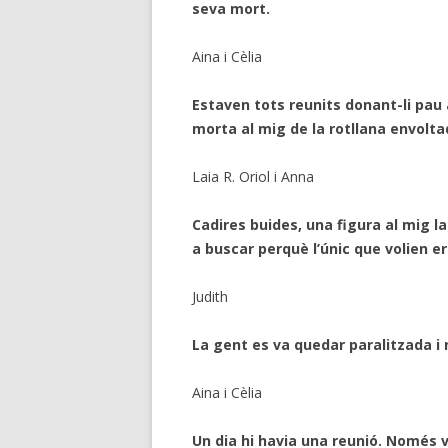
seva mort.
Aina i Cèlia
Estaven tots reunits donant-li pau 
morta al mig de la rotllana envolt
Laia R. Oriol i Anna
Cadires buides, una figura al mig l
a buscar perquè l’únic que volien e
Judith
La gent es va quedar paralitzada i 
Aina i Cèlia
Un dia hi havia una reunió. Només v