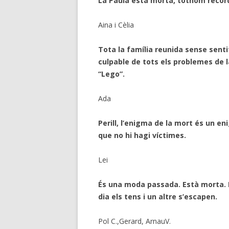
La Paula està morta, tothom recorda
Aina i Cèlia
Tota la família reunida sense sent
culpable de tots els problemes de l
“Lego”.
Ada
Perill, l’enigma de la mort és un e
que no hi hagi víctimes.
Lei
És una moda passada. Està morta. N
dia els tens i un altre s’escapen.
Pol C.,Gerard, ArnauV.