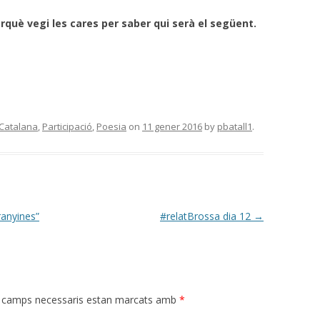
uè vegi les cares per saber qui serà el següent.
Catalana
,
Participació
,
Poesia
on
11 gener 2016
by
pbatall1
.
ranyines”
#relatBrossa dia 12
→
 camps necessaris estan marcats amb
*