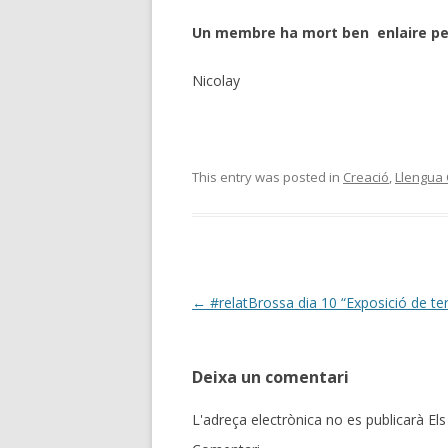
Un membre ha mort ben enlaire perq
Nicolay
This entry was posted in
Creació
,
Llengua 
Post
←
#relatBrossa dia 10 “Exposició de te
navigation
Deixa un comentari
L'adreça electrònica no es publicarà
Els