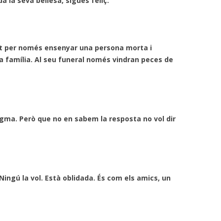
 la seva bellesa, sigues feliç.
it per només ensenyar una persona morta i
a família. Al seu funeral només vindran peces de
nigma. Però que no en sabem la resposta no vol dir
ingú la vol. Està oblidada. És com els amics, un