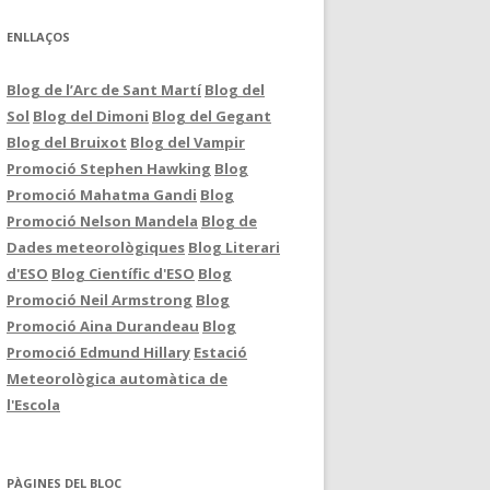
ENLLAÇOS
Blog de l’Arc de Sant Martí
Blog del
Sol
Blog del Dimoni
Blog del Gegant
Blog del Bruixot
Blog del Vampir
Promoció Stephen Hawking
Blog
Promoció Mahatma Gandi
Blog
Promoció Nelson Mandela
Blog de
Dades meteorològiques
Blog Literari
d'ESO
Blog Científic d'ESO
Blog
Promoció Neil Armstrong
Blog
Promoció Aina Durandeau
Blog
Promoció Edmund Hillary
Estació
Meteorològica automàtica de
l'Escola
PÀGINES DEL BLOC