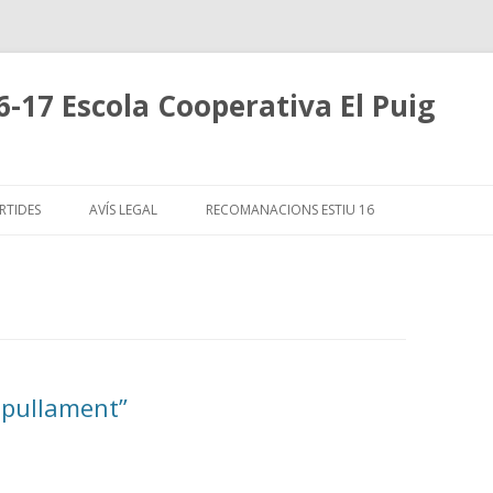
6-17 Escola Cooperativa El Puig
Skip
to
RTIDES
AVÍS LEGAL
RECOMANACIONS ESTIU 16
content
spullament”