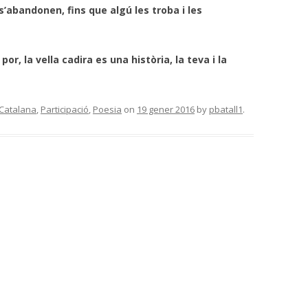
’abandonen, fins que algú les troba i les
or, la vella cadira es una història, la teva i la
Catalana
,
Participació
,
Poesia
on
19 gener 2016
by
pbatall1
.