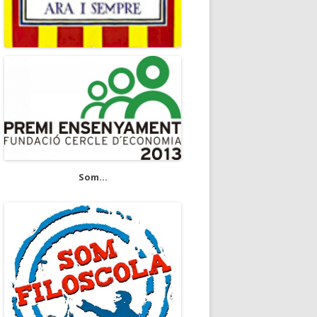
Som...