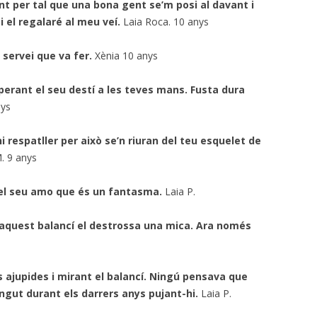
ant per tal que una bona gent se’m posi al davant i
 el regalaré al meu veí.
Laia Roca. 10 anys
 servei que va fer.
Xènia 10 anys
perant el seu destí a les teves mans. Fusta dura
nys
ni respatller per això se’n riuran del teu esquelet de
. 9 anys
e el seu amo que és un fantasma.
Laia P.
 aquest balancí el destrossa una mica. Ara només
 ajupides i mirant el balancí. Ningú pensava que
ingut durant els darrers anys pujant-hi.
Laia P.