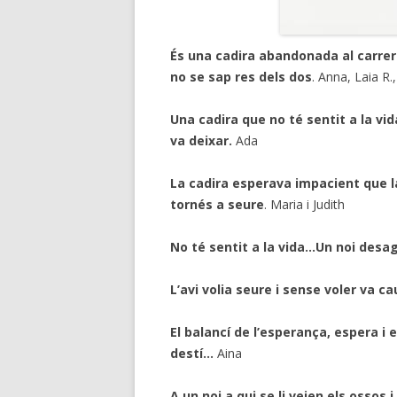
És una cadira abandonada al carrer. 
no se sap res dels dos
. Anna, Laia R.
Una cadira que no té sentit a la vi
va deixar.
Ada
La cadira esperava impacient que l
tornés a seure
. Maria i Judith
No té sentit a la vida…Un noi desag
L’avi volia seure i sense voler va c
El balancí de l’esperança, espera i 
destí…
Aina
A un noi a qui se li veien els ossos i