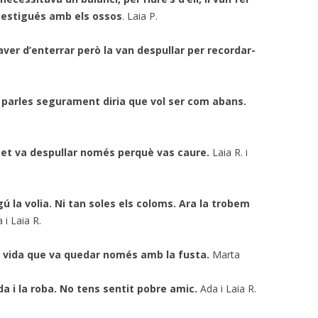
 estigués amb els ossos
. Laia P.
aver d’enterrar però la van despullar per recordar-
i parles segurament diria que vol ser com abans.
e et va despullar només perquè vas caure.
Laia R. i
ú la volia. Ni tan soles els coloms. Ara la trobem
a i Laia R.
a vida que va quedar només amb la fusta.
Marta
ida i la roba. No tens sentit pobre amic.
Ada i Laia R.