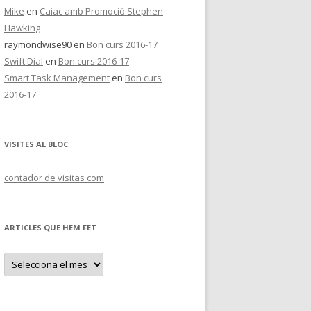
Mike
en
Caiac amb Promoció Stephen
Hawking
raymondwise90
en
Bon curs 2016-17
Swift Dial
en
Bon curs 2016-17
Smart Task Management
en
Bon curs
2016-17
VISITES AL BLOC
contador de visitas com
ARTICLES QUE HEM FET
A
r
t
i
c
l