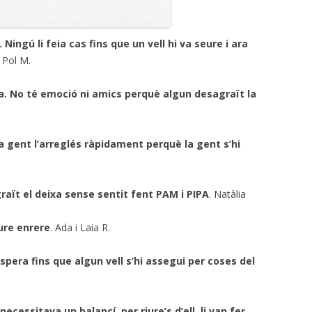
Ningú li feia cas fins que un vell hi va seure i ara
, Pol M.
da. No té emoció ni amics perquè algun desagraït la
a gent l’arreglés ràpidament perquè la gent s’hi
raït el deixa sense sentit fent PAM i PIPA
. Natàlia
aure enrere
. Ada i Laia R.
espera fins que algun vell s’hi assegui per coses del
 necessitava un balancí, per riure’s d’ell, li van fer