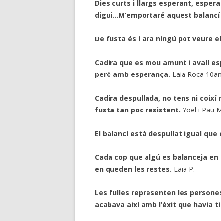
Dies curts i llargs esperant, esper
digui…M’emportaré aquest balancí i
De fusta és i ara ningú pot veure el
Cadira que es mou amunt i avall es
però amb esperança.
Laia Roca 10a
Cadira despullada, no tens ni coixí 
fusta tan poc resistent.
Yoel i Pau M
El balancí està despullat igual qu
Cada cop que algú es balanceja en
en queden les restes.
Laia P.
Les fulles representen les persones
acabava així amb l’èxit que havia t