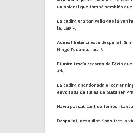
un balancí que també semblés que
La cadira era tan vella que la van h
la.
Laia P.
Aquest balancí està despullat. Si h
Ningú l’estima
. Laia P.
Et miro i me’n recordo de l’àvia qu
Ada
La cadira abandonada al carrer ning
envoltada de fulles de plataner
. Ad
Havia passat tant de temps i tant
Despullat, despullat t’han tret la v