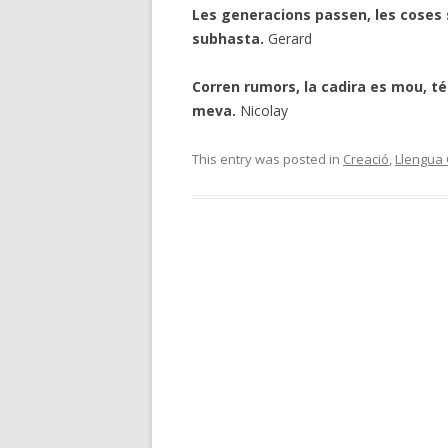
Les generacions passen, les coses s
subhasta.
Gerard
Corren rumors, la cadira es mou, té p
meva.
Nicolay
This entry was posted in
Creació
,
Llengua 